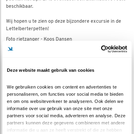
beschikbaar.
Wij hopen u te zien op deze bijzondere excursie in de
Lettelberterpetten!
Foto rietzanger - Koos Dansen
Aanmelden
Details
Deze website maakt gebruik van cookies
Activiteit
We gebruiken cookies om content en advertenties te 
Wandelexcursie
personaliseren, om functies voor social media te bieden 
Organisatie
en om ons websiteverkeer te analyseren. Ook delen we 
Het Groninger Landschap
informatie over uw gebruik van onze site met onze 
Onderwerp
partners voor social media, adverteren en analyse. Deze 
moerasvogels
partners kunnen deze gegevens combineren met andere 
informatie die u aan ze heeft verstrekt of die ze hebben 
Doelgroep