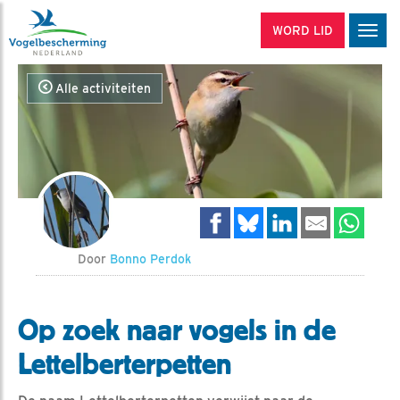
WORD LID
Men
Alle activiteiten
Door
Bonno Perdok
Op zoek naar vogels in de
Lettelberterpetten