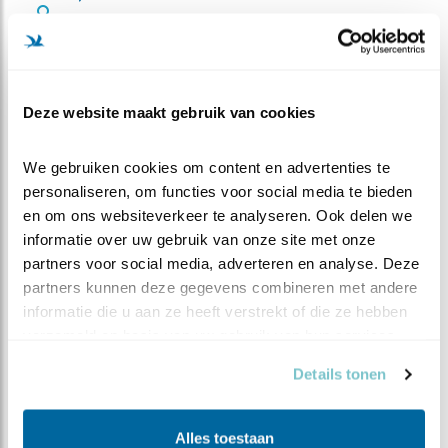
De wandeling duurt ruim 2 uur en start vanaf het
parkeerterrein aan de oostzijde van de
Noorderplas. Het parkeerterrein is gelegen aan de
Deze website maakt gebruik van cookies
Kalverstraat tussen de huisnummers 19 (Enjoy
Outdoors) en 31 met de postcode 5011 XK. De
Kalverstraat is te bereiken via de Stokhasseltlaan
We gebruiken cookies om content en advertenties te 
in Tilburg Noord. Vanuit Udenhout of Loon op Zand
personaliseren, om functies voor social media te bieden 
ga je door de Houtsestraat en Vijfhuizen, die
en om ons websiteverkeer te analyseren. Ook delen we 
overgaat in de Kalverstraat.
informatie over uw gebruik van onze site met onze 
partners voor social media, adverteren en analyse. Deze 
Duur
partners kunnen deze gegevens combineren met andere 
2 uur
informatie die u aan ze heeft verstrekt of die ze hebben 
Toegankelijk met rolstoel
verzameld op basis van uw gebruik van hun services.
Nee
Kosten
Details tonen
Kosten € 2,50 per persoon (bijdrage aan
onderzoeken naar flora en fauna), ter plaatse
Alles toestaan
contant te voldoen.