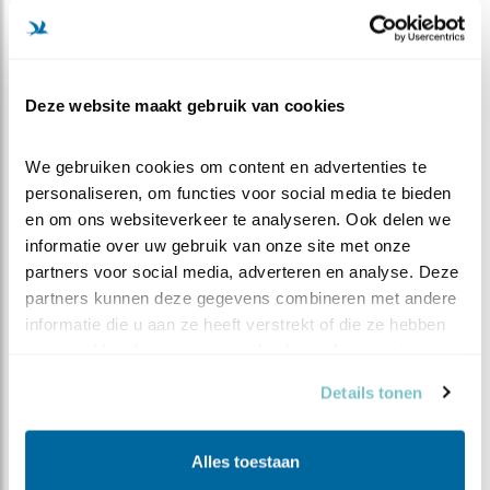
loopt u naar de Poelboerderij. Let op: de
dienstregeling van de buurtbus is beperkt. Bel voor
meer informatie 0900-92 92 of www.9292ov.nl. U
kunt ook lopen vanaf het station, geschatte
Deze website maakt gebruik van cookies
wandeltijd 20 minuten.
Met eigen vervoer:
Vanaf Amsterdam neemt u de
We gebruiken cookies om content en advertenties te 
A8. Voorbij het knooppunt Zaandam gaat deze
personaliseren, om functies voor social media te bieden 
over in de N246. U blijft de N246 volgen tot de
en om ons websiteverkeer te analyseren. Ook delen we 
afslag Wormer en Jisp. Hier slaat u rechtsaf de
informatie over uw gebruik van onze site met onze 
Prins Clausbrug over. Na de brug slaat u linksaf
partners voor social media, adverteren en analyse. Deze 
richting Oost- Knollendam. 20 meter voor het
partners kunnen deze gegevens combineren met andere 
einde van de afslag gaat u rechtsaf het
informatie die u aan ze heeft verstrekt of die ze hebben 
parkeerterrein van de Poelboerderij op.
verzameld op basis van uw gebruik van hun services.
Duur
2 uur
Details tonen
Bijzonderheden
Tips
Alles toestaan