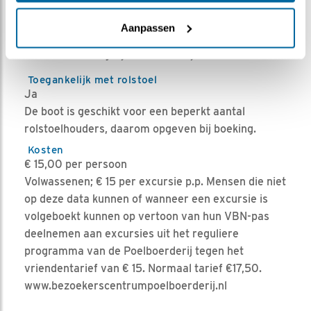
Graag een kwartier voor aanvang aanwezig zijn.
Warme en waterdichte kleding wordt
Aanpassen
aanbevolen.
Neem zo mogelijk een verrekijker mee.
Toegankelijk met rolstoel
Ja
De boot is geschikt voor een beperkt aantal
rolstoelhouders, daarom opgeven bij boeking.
Kosten
€ 15,00 per persoon
Volwassenen; € 15 per excursie p.p. Mensen die niet
op deze data kunnen of wanneer een excursie is
volgeboekt kunnen op vertoon van hun VBN-pas
deelnemen aan excursies uit het reguliere
programma van de Poelboerderij tegen het
vriendentarief van € 15. Normaal tarief €17,50.
www.bezoekerscentrumpoelboerderij.nl