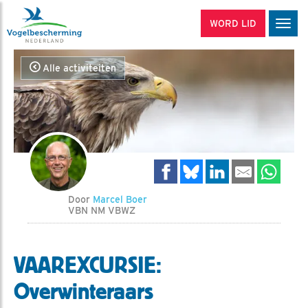
WORD LID
Men
Alle activiteiten
Door
Marcel Boer
VBN NM VBWZ
VAAREXCURSIE:
Overwinteraars