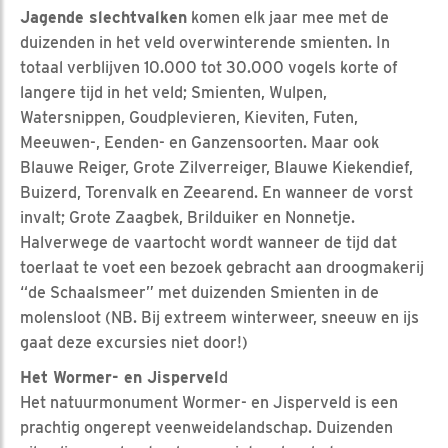
Jagende slechtvalken
komen elk jaar mee met de
duizenden in het veld overwinterende smienten. In
totaal verblijven 10.000 tot 30.000 vogels korte of
langere tijd in het veld; Smienten, Wulpen,
Watersnippen, Goudplevieren, Kieviten, Futen,
Meeuwen-, Eenden- en Ganzensoorten. Maar ook
Blauwe Reiger, Grote Zilverreiger, Blauwe Kiekendief,
Buizerd, Torenvalk en Zeearend. En wanneer de vorst
invalt; Grote Zaagbek, Brilduiker en Nonnetje.
Halverwege de vaartocht wordt wanneer de tijd dat
toerlaat te voet een bezoek gebracht aan droogmakerij
“de Schaalsmeer” met duizenden Smienten in de
molensloot (NB. Bij extreem winterweer, sneeuw en ijs
gaat deze excursies niet door!)
Het Wormer- en Jispervel
d
Het natuurmonument Wormer- en Jisperveld is een
prachtig ongerept veenweidelandschap. Duizenden