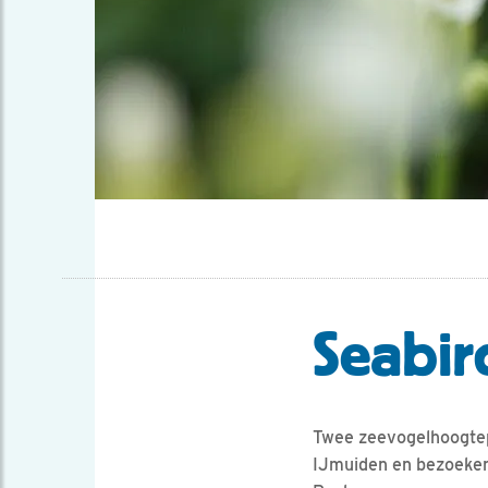
Seabir
Twee zeevogelhoogtepu
IJmuiden en bezoeken