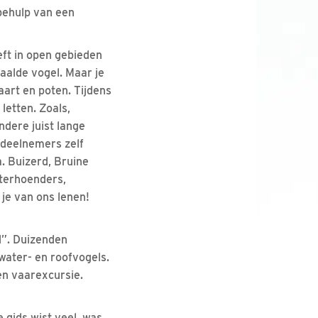
ehulp van een
eft in open gebieden
aalde vogel. Maar je
aart en poten. Tijdens
letten. Zoals,
dere juist lange
 deelnemers zelf
a. Buizerd, Bruine
aterhoenders,
 je van ons lenen!
d”. Duizenden
 water- en roofvogels.
en vaarexcursie.
 gids wist veel, was