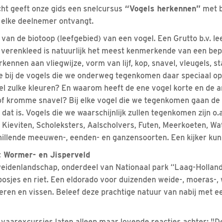
ht geeft onze gids een snelcursus
“Vogels herkennen”
met b
 elke deelnemer ontvangt.
van de biotoop (leefgebied) van een vogel. Een Grutto b.v. le
et verenkleed is natuurlijk het meest kenmerkende van een bep
kennen aan vliegwijze, vorm van lijf, kop, snavel, vleugels, st
 bij de vogels die we onderweg tegenkomen daar speciaal op 
l zulke kleuren? En waarom heeft de ene vogel korte en de an
of kromme snavel? Bij elke vogel die we tegenkomen gaan de
dat is. Vogels die we waarschijnlijk zullen tegenkomen zijn o.
, Kieviten, Scholeksters, Aalscholvers, Futen, Meerkoeten, W
illende meeuwen-, eenden- en ganzensoorten. Een kijker kun
 Wormer- en Jisperveld
idenlandschap, onderdeel van Nationaal park “Laag-Hollan
 bosjes en riet. Een eldorado voor duizenden weide-, moeras-,
ieren en vissen. Beleef deze prachtige natuur van nabij met e
aarexcursies laten alleen maar lovende reacties achter: "De