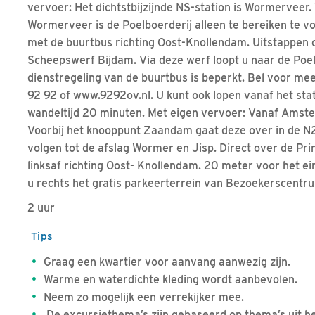
vervoer: Het dichtstbijzijnde NS-station is Wormerveer.
Wormerveer is de Poelboerderij alleen te bereiken te vo
met de buurtbus richting Oost-Knollendam. Uitstappen 
Scheepswerf Bijdam. Via deze werf loopt u naar de Poel
dienstregeling van de buurtbus is beperkt. Bel voor me
92 92 of www.9292ov.nl. U kunt ook lopen vanaf het sta
wandeltijd 20 minuten. Met eigen vervoer: Vanaf Amst
Voorbij het knooppunt Zaandam gaat deze over in de N2
volgen tot de afslag Wormer en Jisp. Direct over de Prin
linksaf richting Oost- Knollendam. 20 meter voor het ei
u rechts het gratis parkeerterrein van Bezoekerscentr
2 uur
Tips
Graag een kwartier voor aanvang aanwezig zijn.
Warme en waterdichte kleding wordt aanbevolen.
Neem zo mogelijk een verrekijker mee.
De excursiethema’s zijn gebaseerd op thema’s uit he