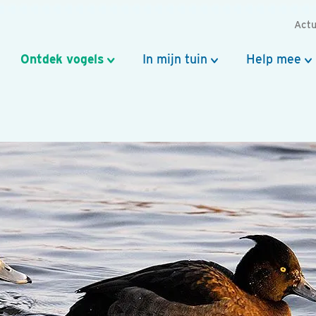
Actu
Ontdek vogels
In mijn tuin
Help mee