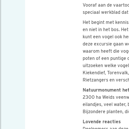
Vooraf aan de vaartoc
speciaal werkblad dat
Het begint met kennis 
en niet in het bos. H
kunt een vogel ook her
deze excursie gaan we
waarom heeft die voge
poten of een puntige 
uitzoeken welke vogel 
Kiekendief, Torenvalk
Rietzangers en versch
Natuurmonument het
2300 ha Weids veenwe
eilandjes, veel water,
Bijzondere planten, d
Lovende reacties
Deelnemers aan deze v