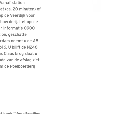
 Vanaf station
et (ca. 20 minuten) of
op de Veerdijk voor
boerderij. Let op: de
er informatie 0900-
tion, geschatte
erdam neemt u de A8.
46. U blijft de N246
s Claus brug slaat u
nde van de afslag ziet
um de Poelboerderij
t boek “Vogelfamilies