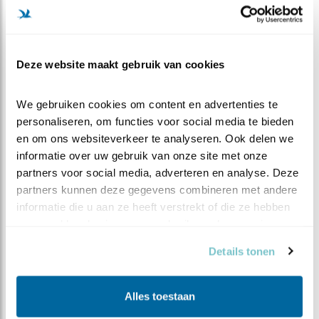
Duur
2 uur
Bijzonderheden
Deze website maakt gebruik van cookies
Gezien de aard van het terrein zijn wandelschoenen
of laarzen aan te bevelen. Een verrekijker verhoogt
We gebruiken cookies om content en advertenties te 
het plezier in vogelen. Nog een tip tot slot: deze
personaliseren, om functies voor social media te bieden 
excursies worden over het algemeen snel
en om ons websiteverkeer te analyseren. Ook delen we 
volgeboekt. Annuleringen worden direct verwerkt
informatie over uw gebruik van onze site met onze 
op deze website. Kijk dus regelmatig en ook vlak
partners voor social media, adverteren en analyse. Deze 
voor de feitelijke datum of er (weer) een plekje vrij
partners kunnen deze gegevens combineren met andere 
is.
informatie die u aan ze heeft verstrekt of die ze hebben 
Toegankelijk met rolstoel
verzameld op basis van uw gebruik van hun services.
Onbekend
Kosten
Details tonen
Er wordt een parkeervergoeding van € 2,50 per
auto gevraagd (gepast meenemen svp).
Alles toestaan