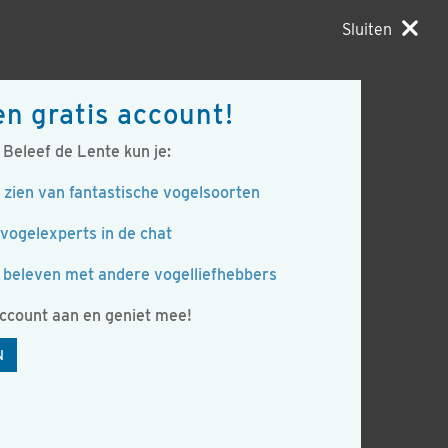
Sluiten
en gratis account!
Beleef de Lente kun je:
 zien van fantastische vogelsoorten
vogelexperts in de chat
beleven met andere vogelliefhebbers
account aan en geniet mee!
N