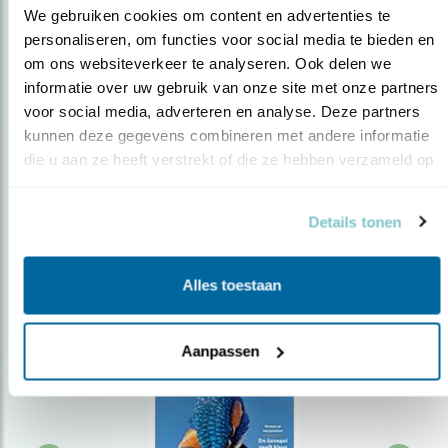
We gebruiken cookies om content en advertenties te 
personaliseren, om functies voor social media te bieden en 
om ons websiteverkeer te analyseren. Ook delen we 
Op de hoogte blijven?
informatie over uw gebruik van onze site met onze partners 
Meld je aan en ontvang nieuws, inspiratie, acties en tips
voor social media, adverteren en analyse. Deze partners 
over vogels en activiteiten van Vogelbescherming.
kunnen deze gegevens combineren met andere informatie 
die u aan ze heeft verstrekt of die ze hebben verzameld op 
AANMELDEN VOGELNIEUWS
basis van uw gebruik van hun services.
Details tonen
Volg ons via social media
Alles toestaan
Aanpassen