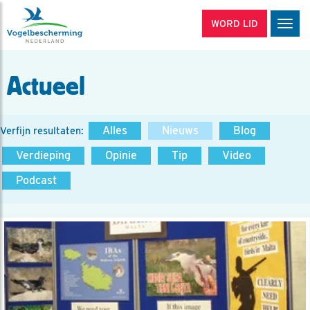
WORD LID
Men
Actueel
Alles
Nieuws
Blog
Verfijn resultaten:
Verdieping
Opinie
Tip
Video
Podcast