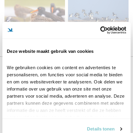
VOGELS IN
WEIDEVOGELS
NATUURGEBIEDEN
Deze website maakt gebruik van cookies
We gebruiken cookies om content en advertenties te 
Samen voor vogels
personaliseren, om functies voor social media te bieden 
en om ons websiteverkeer te analyseren. Ook delen we 
€ 5
€ 20
€ 50
Anders, nl.
informatie over uw gebruik van onze site met onze 
partners voor social media, adverteren en analyse. Deze 
Titel
De heer
Mevrouw
partners kunnen deze gegevens combineren met andere 
informatie die u aan ze heeft verstrekt of die ze hebben 
Voornaam
verzameld op basis van uw gebruik van hun services.
Tussenv.
Details tonen