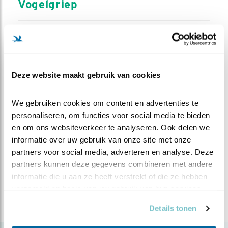
Vogelgriep
Wat is vogelgriep?
Hoe ontstaan uitbraken van vogelgriep?
Deze website maakt gebruik van cookies
Hoe herken ik vogels met vogelgriep?
Wat moet ik doen als ik vogels met
We gebruiken cookies om content en advertenties te 
vermoedelijk vogelgriep zie of vind?
personaliseren, om functies voor social media te bieden 
en om ons websiteverkeer te analyseren. Ook delen we 
Waar in Nederland is vogelgriep vastgesteld?
informatie over uw gebruik van onze site met onze 
Lopen wilde soorten vogels gevaar door
partners voor social media, adverteren en analyse. Deze 
vogelgriep?
partners kunnen deze gegevens combineren met andere 
informatie die u aan ze heeft verstrekt of die ze hebben 
Wat doet Vogelbescherming?
verzameld op basis van uw gebruik van hun services.
Is vogelgriep gevaarlijk voor mensen?
Details tonen