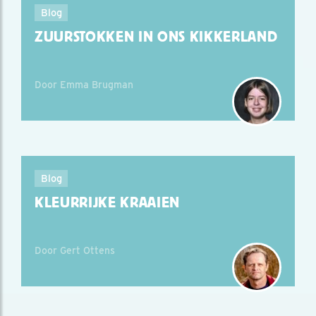
Blog
ZUURSTOKKEN IN ONS KIKKERLAND
Door Emma Brugman
Blog
KLEURRIJKE KRAAIEN
Door Gert Ottens