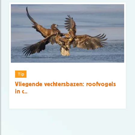
Tip
Vliegende vechtersbazen: roofvogels
in c..