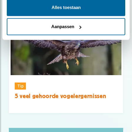
Gerelateerde items
Alles toestaan
Aanpassen
Tip
5 veel gehoorde vogelergernissen