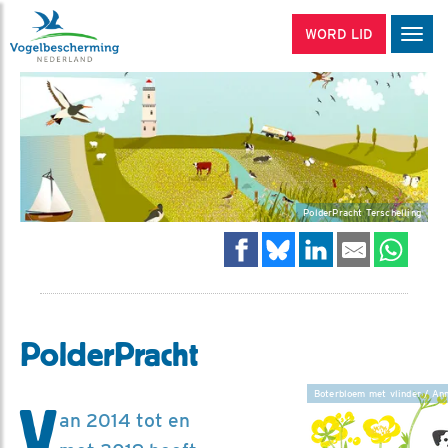
WORD LID
Men
PolderPracht Terschelling
PolderPracht
Boterbloem met vlinder / Ann
V
an 2014 tot en