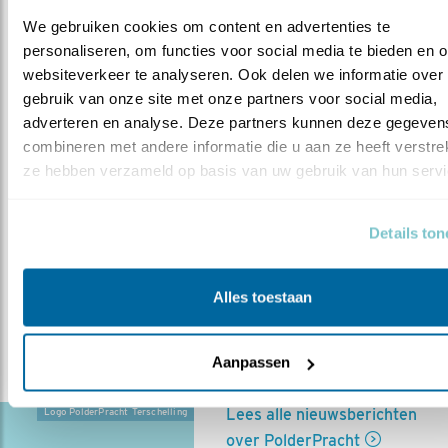
We gebruiken cookies om content en advertenties te 
personaliseren, om functies voor social media te bieden en o
Land van melk en
websiteverkeer te analyseren. Ook delen we informatie over 
Gruttokuiken / Ann
honing: De
gebruik van onze site met onze partners voor social media, 
avonturen van
adverteren en analyse. Deze partners kunnen deze gegevens
het gruttokuiken
combineren met andere informatie die u aan ze heeft verstrekt
ze hebben verzameld op basis van uw gebruik van hun servi
In deze korte animatiefilm
over het PolderPracht
project, wordt het verhaal
Details to
van het Nederlandse boerenland verteld vanuit het
perspectief van een gruttokuiken. Stel je voor, je bent
Alles toestaan
zeven centimeter groot en weegt 30 gram. In een
jungle van dik eentonig grasland probeer je een weg te
banen…
Aanpassen
Lees alle nieuwsberichten
Logo PolderPracht Terschelling
over PolderPracht