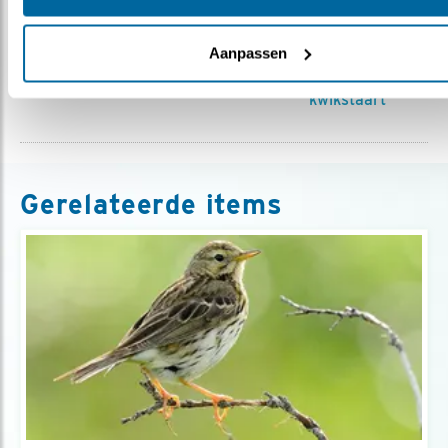
Previous
Next
Aanpassen
Boerenzwaluw
Geelgors
Gele
kwikstaart
Gerelateerde items