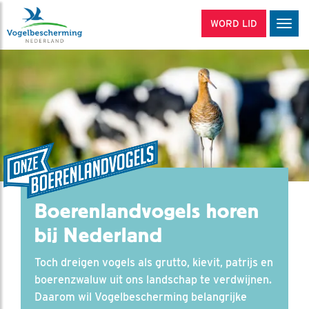
WORD LID
Men
Boerenlandvogels horen
bij Nederland
Toch dreigen vogels als grutto, kievit, patrijs en
boerenzwaluw uit ons landschap te verdwijnen.
Daarom wil Vogelbescherming belangrijke