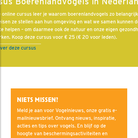
sus Boerenlandvogels in Nederla
e online cursus leer je waarom boerenlandvogels zo belangrijk 
eisen ze stellen aan hun omgeving en wat we samen kunnen 
te helpen – om daarmee ook de natuur en onze eigen gezondh
rken. Koop deze cursus voor € 25 (€ 20 voor leden).
ver deze cursus
NIETS MISSEN?
Meld je aan voor Vogelnieuws, onze gratis e-
mailnieuwsbrief. Ontvang nieuws, inspiratie,
acties en tips over vogels. En blijf op de
hoogte van beschermingsactiviteiten en