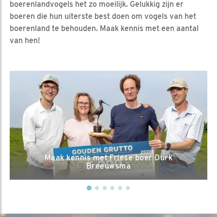
boerenlandvogels het zo moeilijk. Gelukkig zijn er
boeren die hun uiterste best doen om vogels van het
boerenland te behouden. Maak kennis met een aantal
van hen!
Maak kennis met Friese boer Durk
Breeuwsma
Maak k