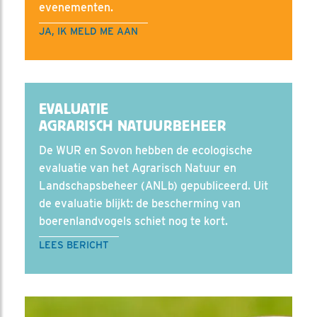
evenementen.
JA, IK MELD ME AAN
EVALUATIE
AGRARISCH NATUURBEHEER
De WUR en Sovon hebben de ecologische
evaluatie van het Agrarisch Natuur en
Landschapsbeheer (ANLb) gepubliceerd. Uit
de evaluatie blijkt: de bescherming van
boerenlandvogels schiet nog te kort.
LEES BERICHT