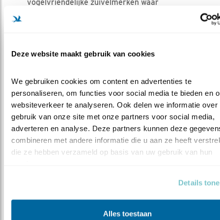
vogelvriendelijke zuivelmerken waar
Vogelbescherming mee samenwerkt en die je
terug kunt vinden op
Zuivelwijzer.nl
.
Deze website maakt gebruik van cookies
Previous
Next
We gebruiken cookies om content en advertenties te 
personaliseren, om functies voor social media te bieden en o
Jannumer - biologisch
Terschellinger kaas -
websiteverkeer te analyseren. Ook delen we informatie over 
biologisch
gebruik van onze site met onze partners voor social media, 
adverteren en analyse. Deze partners kunnen deze gegevens
combineren met andere informatie die u aan ze heeft verstrekt
die ze hebben verzameld op basis van uw gebruik van hun 
services.
BEDREIGDE
Details ton
BOERENLANDVOGELS
Gr
Alles toestaan