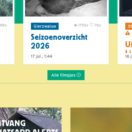
98x
1755x
76x
Gierzwaluw
St
Seizoenoverzicht
U
2026
L
17 jul , 1:44
16 
Alle filmpjes
NTVANG