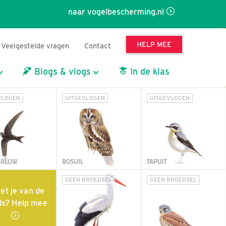
naar vogelbescherming.nl
HELP MEE
Veelgestelde vragen
Contact
Blogs & vlogs
In de klas
VLOGEN
UITGEVLOGEN
UITGEVLOGEN
WALUW
BOSUIL
TAPUIT
GEEN BROEDSEL
GEEN BROEDSEL
et je van de
ls? Help mee