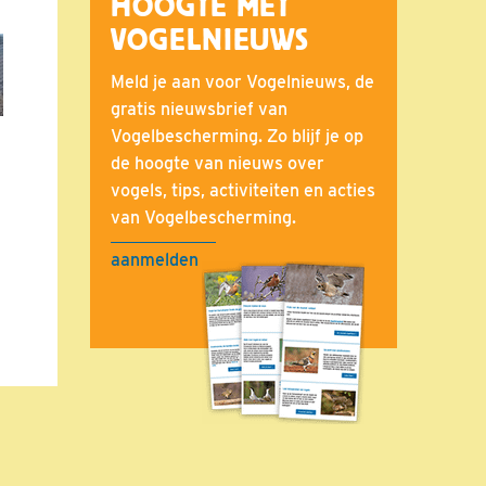
HOOGTE MET
VOGELNIEUWS
Meld je aan voor Vogelnieuws, de
gratis nieuwsbrief van
Vogelbescherming. Zo blijf je op
de hoogte van nieuws over
vogels, tips, activiteiten en acties
van Vogelbescherming.
aanmelden