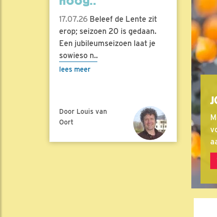
hoog..
17.07.26
Beleef de Lente zit
erop; seizoen 20 is gedaan.
Een jubileumseizoen laat je
sowieso n..
lees meer
J
Door Louis van
M
Oort
vo
a