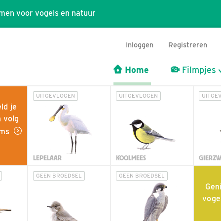
men voor vogels en natuur
Inloggen
Registreren
Home
Filmpjes
UITGEVLOGEN
UITGEVLOGEN
UITGE
ld je
n volg
eams
LEPELAAR
KOOLMEES
GIERZ
GEEN BROEDSEL
GEEN BROEDSEL
Geni
voge