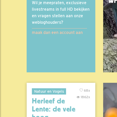
WH
Wil je meepraten, exclusieve
livestreams in full HD bekijken
en vragen stellen aan onze
webloghouders?
maak dan een account aan
68x
Natuur en Vogels
1862x
Herleef de
Lente: de vele