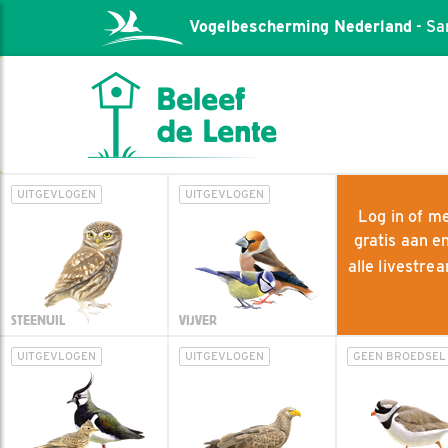
Vogelbescherming Nederland
- Sa
UITGEVLOGEN
UITGEVLOGEN
Log in of me
gratis aan e
alle livestr
STEENUIL
VIJVER
UITGEVLOGEN
UITGEVLOGEN
GEEN BROEDSEL