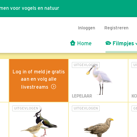
men voor vogels en natuur
Inloggen
Registreren
Home
Filmpjes
UITGEVLOGEN
U
Log in of meld je gratis
aan en volg alle
livestreams
LEPELAAR
KO
UITGEVLOGEN
UITGEVLOGEN
G