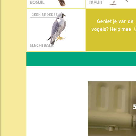
BOSUIL
TAPUIT
GEEN BROEDSEL
Geniet je van de
vogels? Help mee
SLECHTVALK