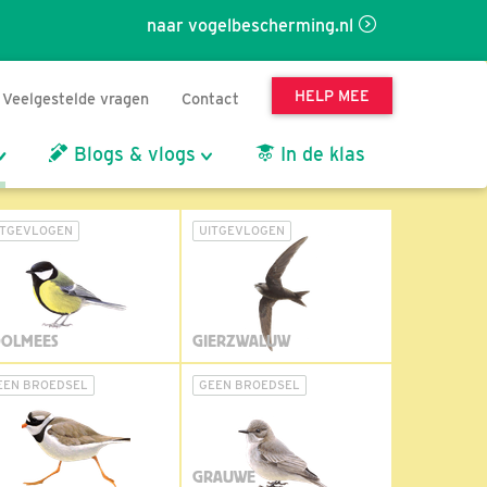
naar vogelbescherming.nl
HELP MEE
Veelgestelde vragen
Contact
Blogs & vlogs
In de klas
ITGEVLOGEN
UITGEVLOGEN
OLMEES
GIERZWALUW
EEN BROEDSEL
GEEN BROEDSEL
GRAUWE