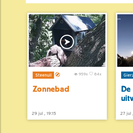
959x
84x
Steenuil
Gier
Zonnebad
De 
uit
29 jul , 19:15
27 jul