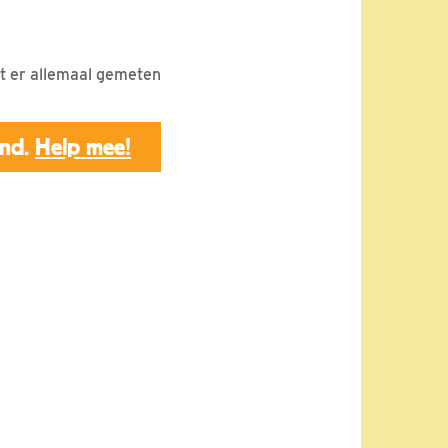
wat er allemaal gemeten
end.
Help mee!