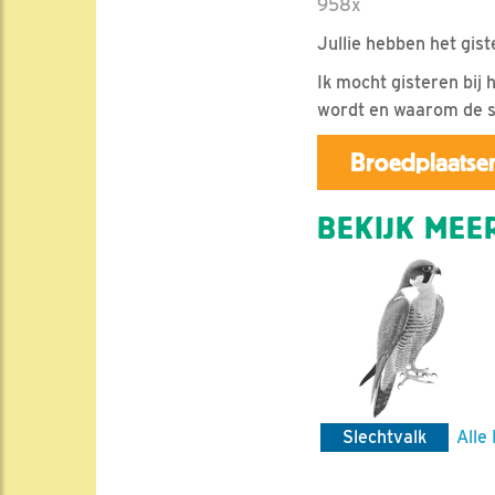
958x
Jullie hebben het gist
Ik mocht gisteren bij 
wordt en waarom de s
Broedplaatsen
BEKIJK MEER
Slechtvalk
Alle