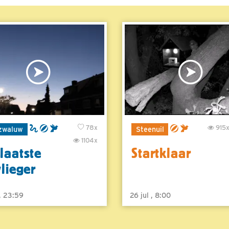
78x
915
zwaluw
Steenuil
1104x
laatste
Startklaar
vlieger
 , 23:59
26 jul , 8:00