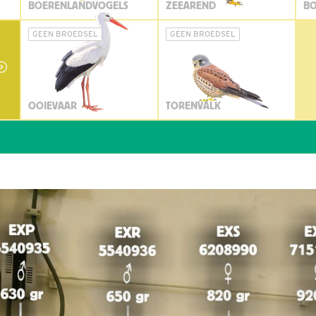
BOERENLANDVOGELS
ZEEAREND
BO
GEEN BROEDSEL
GEEN BROEDSEL
OOIEVAAR
TORENVALK