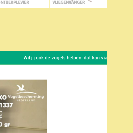
NTBEKPLEVIER
VLIEGENVANGER
Wil jij ook de vogels helpen: dat kan via de link!
*
Se