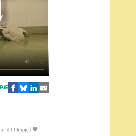
MPJE
r dit filmpje
|