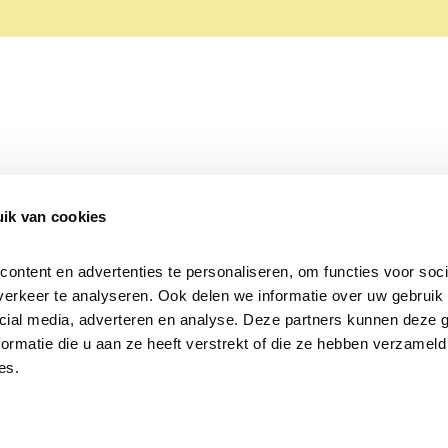
ik van cookies
Over Beleef de Lente
Mijn privacy
Cookieverklaring
ntent en advertenties te personaliseren, om functies voor socia
erkeer te analyseren. Ook delen we informatie over uw gebruik v
cial media, adverteren en analyse. Deze partners kunnen deze 
rmatie die u aan ze heeft verstrekt of die ze hebben verzameld 
es.
Samen voor
vogels en natuur