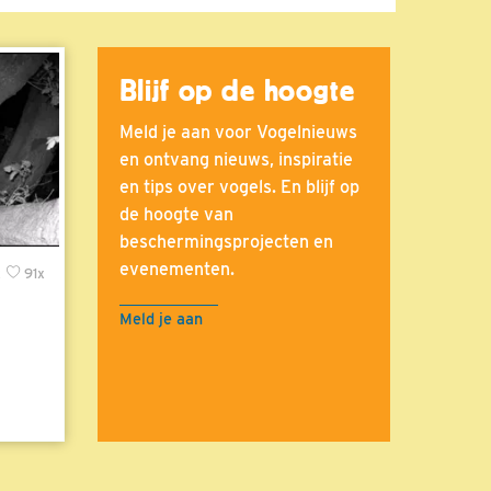
Blijf op de hoogte
Meld je aan voor Vogelnieuws
en ontvang nieuws, inspiratie
en tips over vogels. En blijf op
de hoogte van
beschermingsprojecten en
evenementen.
x
91x
Meld je aan