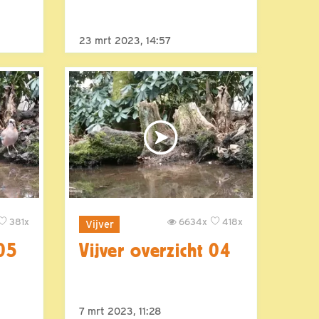
23 mrt 2023, 14:57
381x
6634x
418x
Vijver
 05
Vijver overzicht 04
7 mrt 2023, 11:28