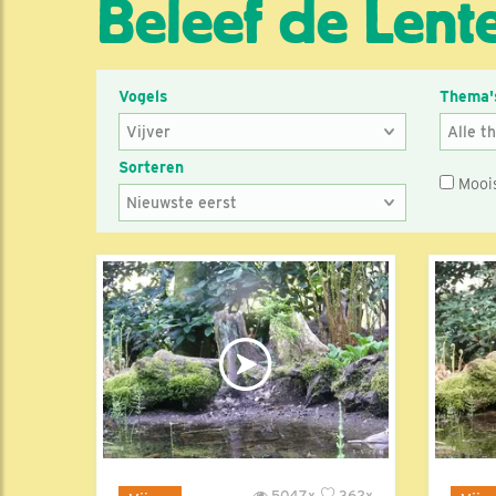
Beleef de Lente
Vogels
Thema'
Sorteren
Mooi
5047x
362x