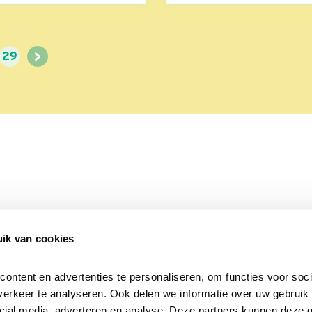
>
29
ik van cookies
Over Beleef de Lente
Mijn privacy
Cookieverklaring
ntent en advertenties te personaliseren, om functies voor socia
erkeer te analyseren. Ook delen we informatie over uw gebruik v
cial media, adverteren en analyse. Deze partners kunnen deze 