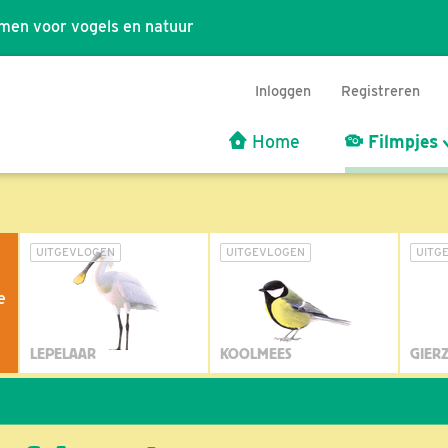
men voor vogels en natuur
Inloggen
Registreren
Home
Filmpjes
UITGEVLOGEN
UITGEVLOGEN
UITG
e
LEPELAAR
KOOLMEES
GIER