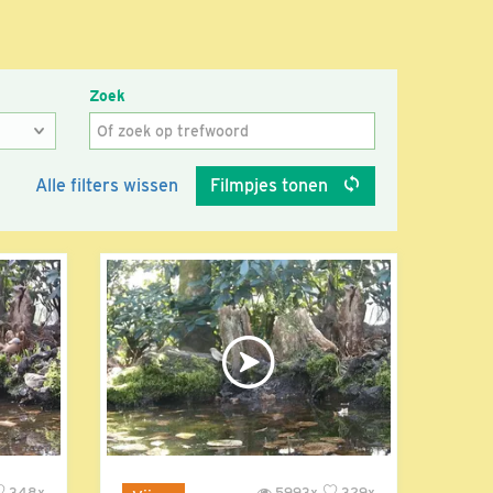
Zoek
Alle filters wissen
Filmpjes tonen
348x
5993x
329x