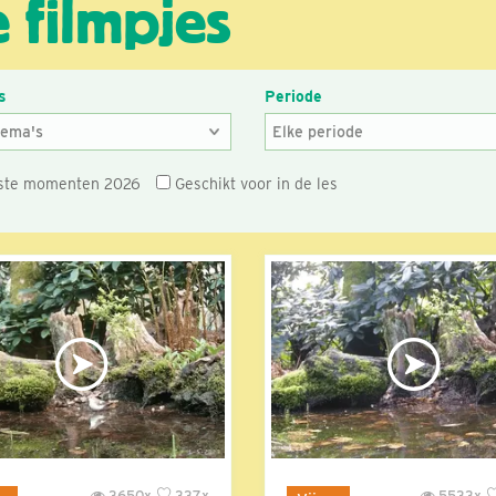
 filmpjes
s
Periode
ste momenten 2026
Geschikt voor in de les
3650x
337x
5533x