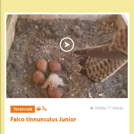
13515x
1044x
Torenvalk
Falco tinnunculus Junior