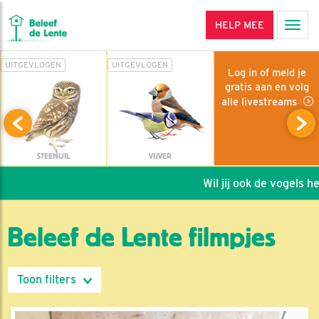
HELP MEE
Men
UITGEVLOGEN
UITGEVLOGEN
Log in of meld je
gratis aan en volg
alle livestreams
STEENUIL
VIJVER
Wil jij ook de vogels helpen:
Beleef de Lente filmpjes