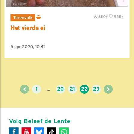
3110x
958x
Torenvalk
Het vierde ei
6 apr 2020, 10:41
<
>
1
...
20
21
22
23
Volg Beleef de Lente