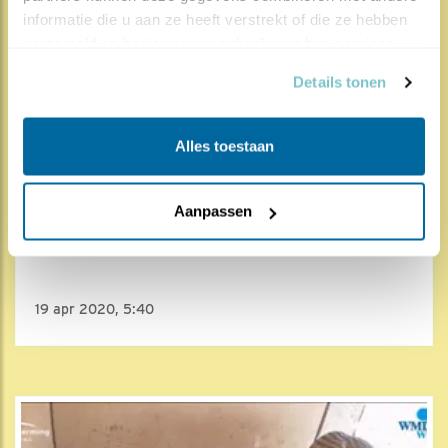
informatie die u aan ze heeft verstrekt of die ze hebben 
verzameld op basis van uw gebruik van hun services.
Details tonen
Alles toestaan
8857x
965x
Aanpassen
Torenvalk
Felle reacties van vrouw
19 apr 2020, 5:40