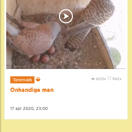
6201x
942x
Torenvalk
Onhandige man
17 apr 2020, 23:00