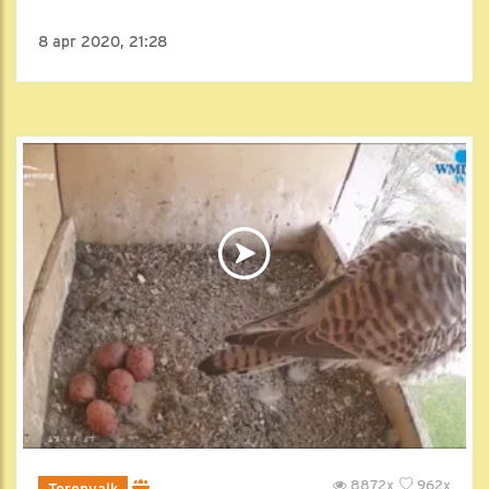
8 apr 2020, 21:28
8872x
962x
Torenvalk