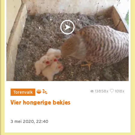
13858x
1018x
Torenvalk
Vier hongerige bekjes
3 mei 2020, 22:40