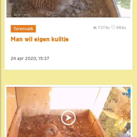
7379x
988x
Torenvalk
Man wil eigen kuiltje
24 apr 2020, 15:37