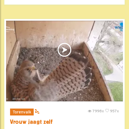
7998x
957x
Torenvalk
Vrouw jaagt zelf