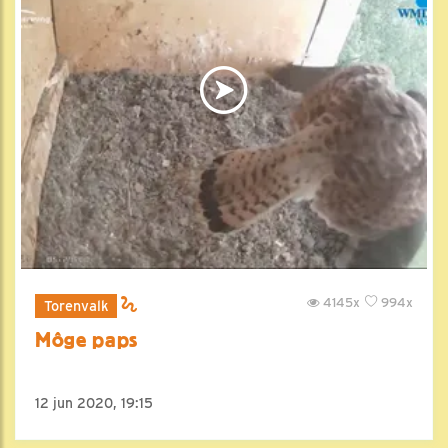
4145x
994x
Torenvalk
Môge paps
12 jun 2020, 19:15