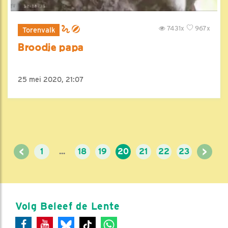
7431x
967x
Torenvalk
Broodje papa
25 mei 2020, 21:07
<
>
1
...
18
19
20
21
22
23
Volg Beleef de Lente