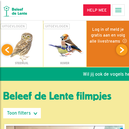
HELP MEE
Men
UITGEVLOGEN
UITGEVLOGEN
Log in of meld je
gratis aan en volg
alle livestreams
STEENUIL
VIJVER
Wil jij ook de vogels helpen
Beleef de Lente filmpjes