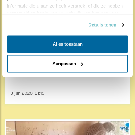
informatie die u aan ze heeft verstrekt of die ze hebben 
verzameld op basis van uw gebruik van hun services.
Details tonen
Alles toestaan
7920x
992x
Aanpassen
Torenvalk
Terug van eerste vlucht
3 jun 2020, 21:15