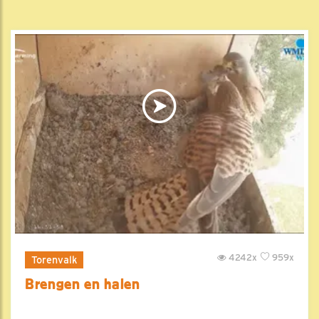
4242x
959x
Torenvalk
Brengen en halen