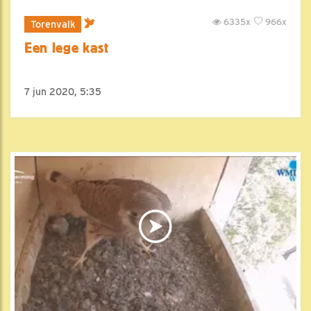
6335x
966x
Torenvalk
Een lege kast
7 jun 2020, 5:35