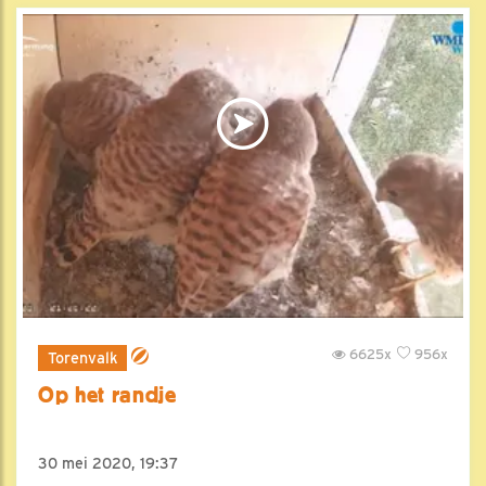
6625x
956x
Torenvalk
Op het randje
30 mei 2020, 19:37