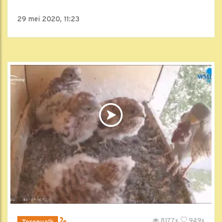
29 mei 2020, 11:23
8177x
949x
Torenvalk