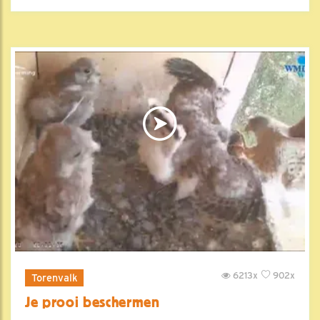
6213x
902x
Torenvalk
Je prooi beschermen