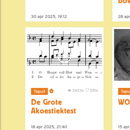
bov
30 apr 2025, 19:12
28 ap
3423x
291x
Tapuit
Tapu
De Grote
WO
Akoestiektest
18 apr 2025, 21:40
15 ap