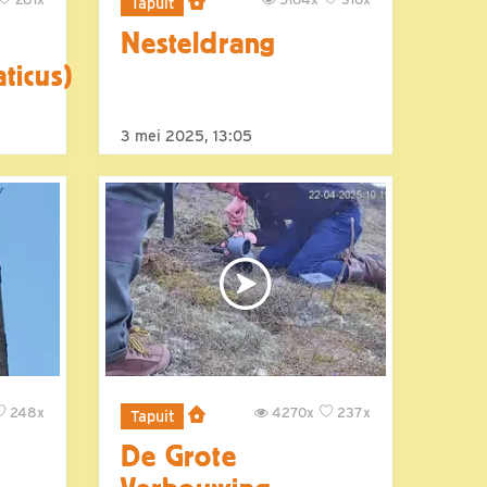
Tapuit
Nesteldrang
ticus)
3 mei 2025, 13:05
248x
4270x
237x
Tapuit
De Grote