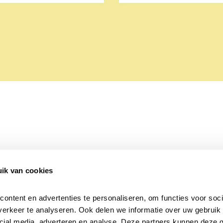
ik van cookies
Over Beleef de Lente
Mijn privacy
Cookieverklaring
ntent en advertenties te personaliseren, om functies voor socia
erkeer te analyseren. Ook delen we informatie over uw gebruik v
cial media, adverteren en analyse. Deze partners kunnen deze 