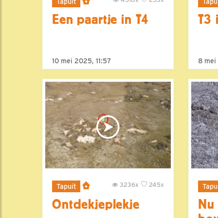
Tapuit
Tapu
Een paartje in T4
T3 
10 mei 2025, 11:57
8 mei
3236x
245x
Tapuit
Tapu
Ontdekjeplekje
Nu