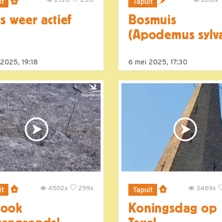
it
Tapuit
is weer actief
Bosmuis
(Apodemus sylva
 2025, 19:18
6 mei 2025, 17:30
4502x
299x
3469x
it
Tapuit
 ook
Koningsdag op