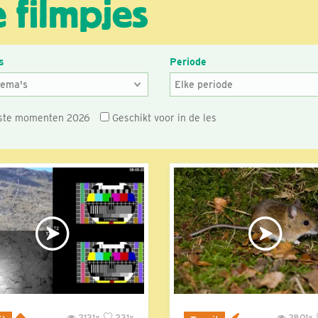
 filmpjes
s
Periode
ste momenten 2026
Geschikt voor in de les
2131x
231x
2801x