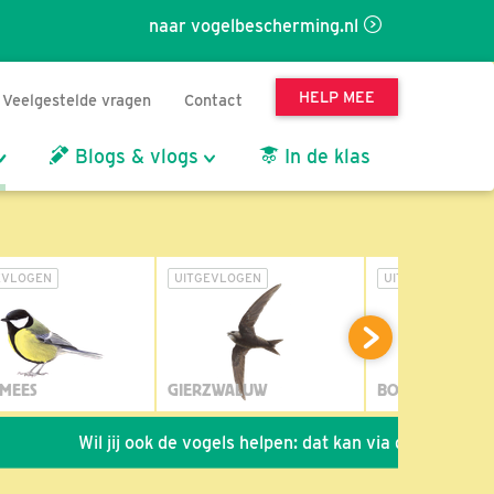
naar vogelbescherming.nl
HELP MEE
Veelgestelde vragen
Contact
Blogs & vlogs
In de klas
EVLOGEN
UITGEVLOGEN
UITGEVLOGEN
MEES
GIERZWALUW
BOSUIL
Wil jij ook de vogels helpen: dat kan via de link!
*
Sei