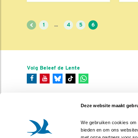
<
1
...
4
5
6
Volg Beleef de Lente
Deze website maakt gebru
We gebruiken cookies om co
bieden en om ons websitev
met onze partners voor so