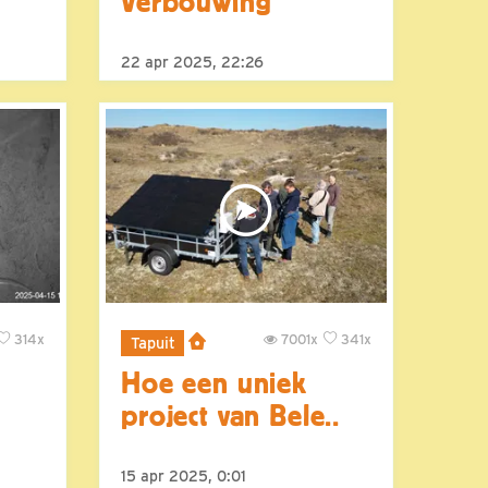
Verbouwing
22 apr 2025, 22:26
314x
7001x
341x
Tapuit
Hoe een uniek
project van Bele..
15 apr 2025, 0:01