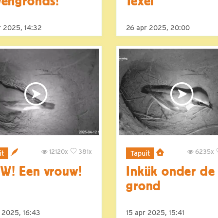
engronds!
Texel
r 2025, 14:32
26 apr 2025, 20:00
12120x
381x
6235x
it
Tapuit
W! Een vrouw!
Inkijk onder de
grond
r 2025, 16:43
15 apr 2025, 15:41