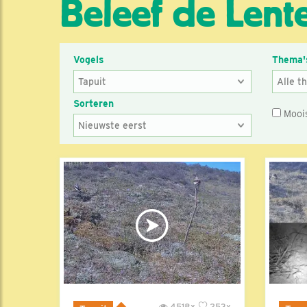
Beleef de Lente
Vogels
Thema'
Sorteren
Mooi
4518x
253x