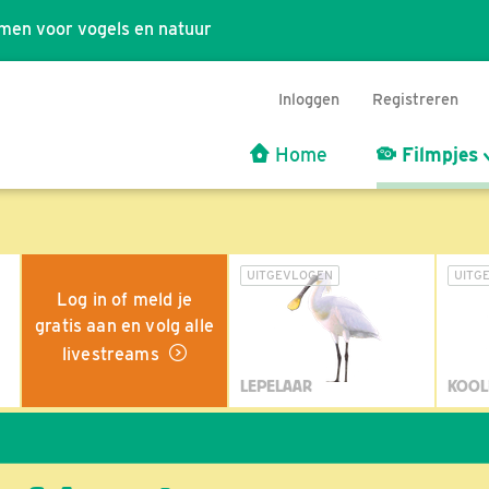
men voor vogels en natuur
Inloggen
Registreren
Home
Filmpjes
UITGEVLOGEN
UITG
Log in of meld je
gratis aan en volg alle
livestreams
LEPELAAR
KOOL