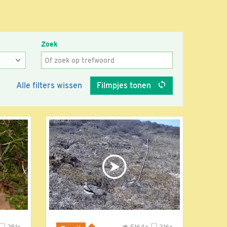
Zoek
Alle filters wissen
Filmpjes tonen
281x
5164x
316x