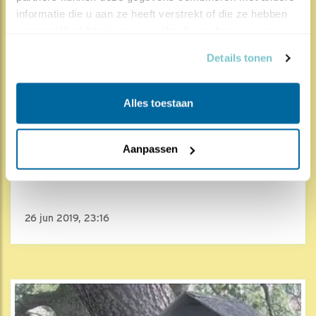
informatie die u aan ze heeft verstrekt of die ze hebben 
verzameld op basis van uw gebruik van hun services.
Details tonen
Alles toestaan
2286x
1127x
Aanpassen
Steenuil
Muis met omwegen
26 jun 2019, 23:16