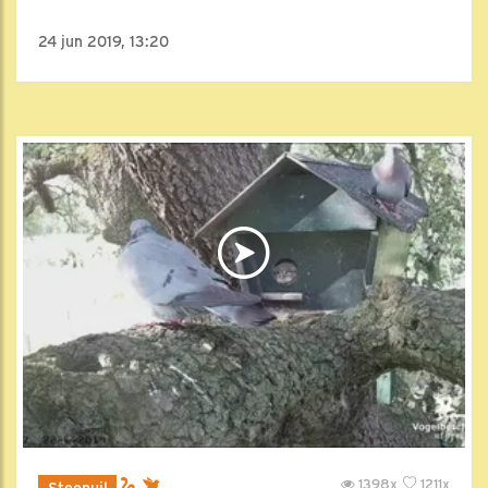
24 jun 2019, 13:20
1398x
1211x
Steenuil