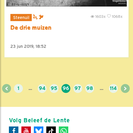
1603x
1068x
Steenuil
De drie muizen
23 jun 2019, 18:52
<
>
1
...
94
95
96
97
98
...
114
Volg Beleef de Lente