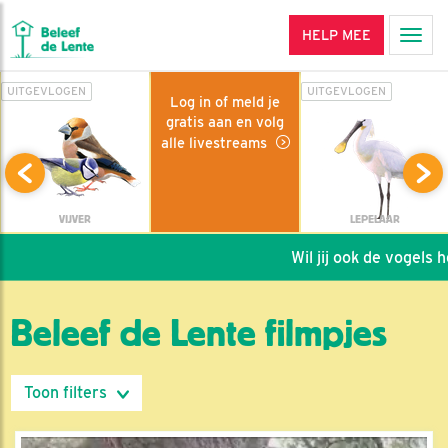
HELP MEE
Men
UITGEVLOGEN
UITGEVLOGEN
Log in of meld je
gratis aan en volg
alle livestreams
VIJVER
LEPELAAR
Wil jij ook de vogels helpe
Beleef de Lente filmpjes