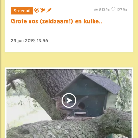
8132x
1279x
Steenuil
Grote vos (zeldzaam!) en kuike..
29 jun 2019, 13:56