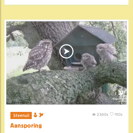
2360x
1110x
Steenuil
Aansporing