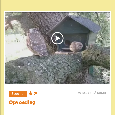
1827x
1083x
Steenuil
Opvoeding