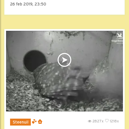
26 feb 2019, 23:50
2827x
1218x
Steenuil