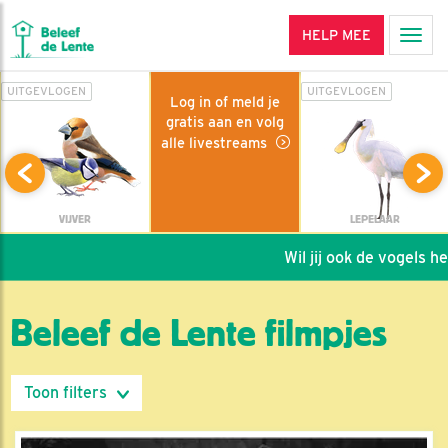
HELP MEE
Men
UITGEVLOGEN
UITGEVLOGEN
Log in of meld je
gratis aan en volg
alle livestreams
VIJVER
LEPELAAR
Wil jij ook de vogels helpen
Beleef de Lente filmpjes