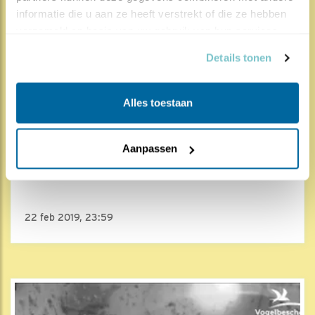
informatie die u aan ze heeft verstrekt of die ze hebben 
verzameld op basis van uw gebruik van hun services.
Details tonen
Alles toestaan
2706x
1234x
Aanpassen
Steenuil
Eng avond-avontuur
22 feb 2019, 23:59