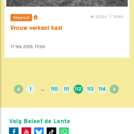
3332x
1206x
Steenuil
Vrouw verkent kast
17 feb 2019, 17:04
<
>
1
...
110
111
112
113
114
Volg Beleef de Lente