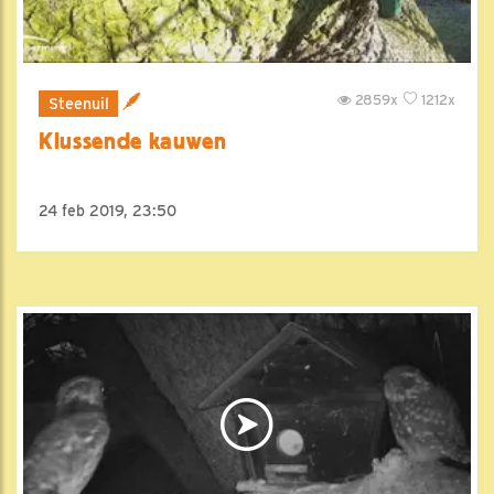
2859x
1212x
Steenuil
Klussende kauwen
24 feb 2019, 23:50