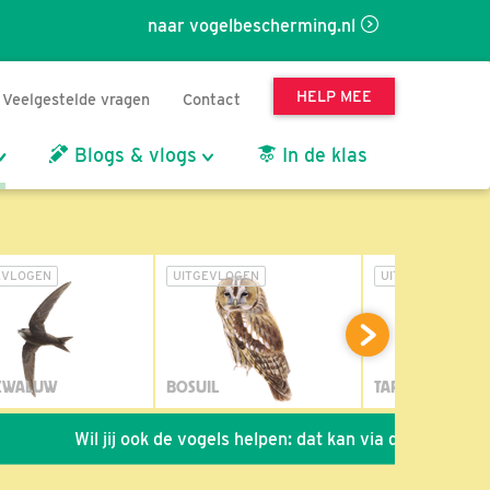
naar vogelbescherming.nl
HELP MEE
Veelgestelde vragen
Contact
Blogs & vlogs
In de klas
EVLOGEN
UITGEVLOGEN
UITGEVLOGEN
ZWALUW
BOSUIL
TAPUIT
Wil jij ook de vogels helpen: dat kan via de link!
*
Sei