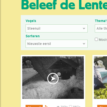
Beleef de Lente
Vogels
Thema'
Sorteren
Mooi
2101x
1187x