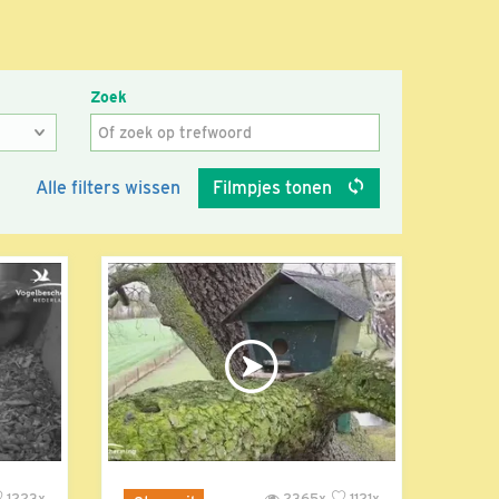
Zoek
Alle filters wissen
Filmpjes tonen
1223x
2365x
1121x