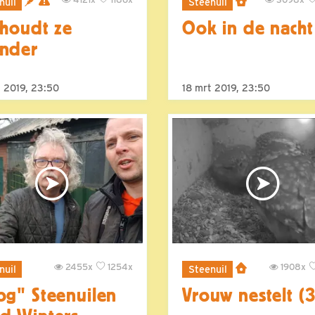
nuil
Steenuil
 houdt ze
Ook in de nacht
nder
t 2019, 23:50
18 mrt 2019, 23:50
2455x
1254x
1908x
nuil
Steenuil
og" Steenuilen
Vrouw nestelt (3