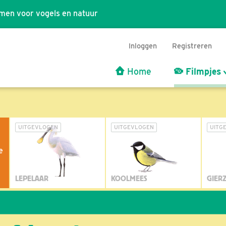
men voor vogels en natuur
Inloggen
Registreren
Home
Filmpjes
UITGEVLOGEN
UITGEVLOGEN
UITG
e
LEPELAAR
KOOLMEES
GIER