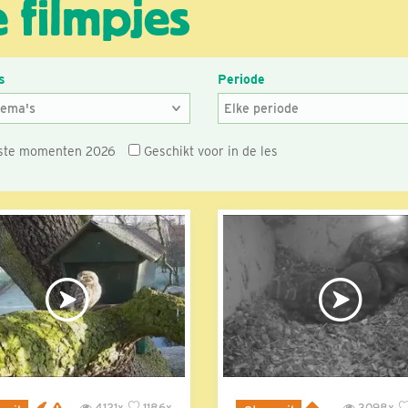
 filmpjes
s
Periode
ste momenten 2026
Geschikt voor in de les
4121x
1186x
3098x