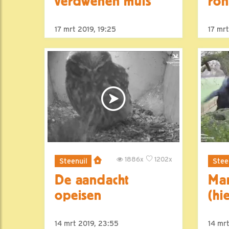
verdwenen muis
ron
17 mrt 2019, 19:25
17 mrt
1886x
1202x
Steenuil
Stee
De aandacht
Man
opeisen
(hi
14 mrt 2019, 23:55
14 mr