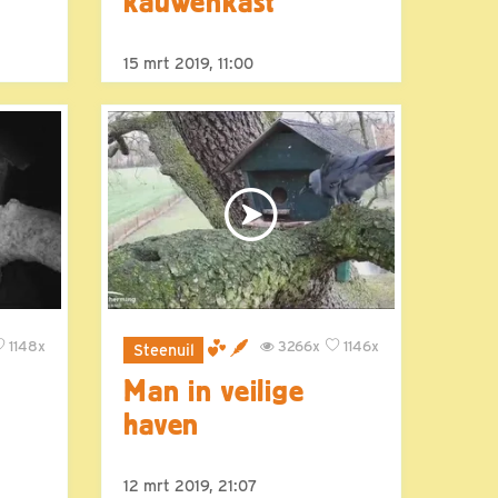
kauwenkast
15 mrt 2019, 11:00
1148x
3266x
1146x
Steenuil
Man in veilige
haven
12 mrt 2019, 21:07