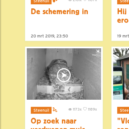
Steenuil
Stee
De schemering in
Hij
ero
20 mrt 2019, 23:50
19 mr
1173x
1189x
Steenuil
Stee
Op zoek naar
"Vl