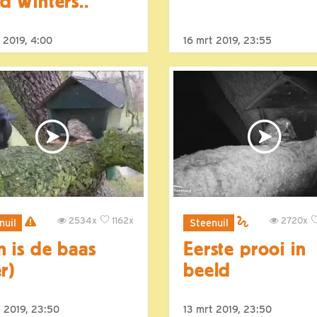
d Winters..
 2019, 4:00
16 mrt 2019, 23:55
2534x
1162x
2720x
nuil
Steenuil
 is de baas
Eerste prooi in
er)
beeld
t 2019, 23:50
13 mrt 2019, 23:50