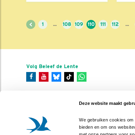
<
1
...
108
109
110
111
112
...
Volg Beleef de Lente
Deze website maakt gebru
We gebruiken cookies om co
bieden en om ons websitev
met onze partners voor so