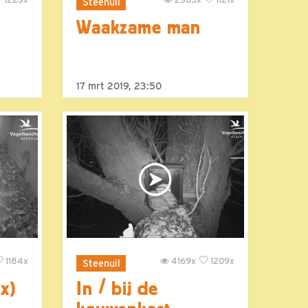
Steenuil
Waakzame man
17 mrt 2019, 23:50
1184x
4169x
1209x
Steenuil
x)
In / bij de