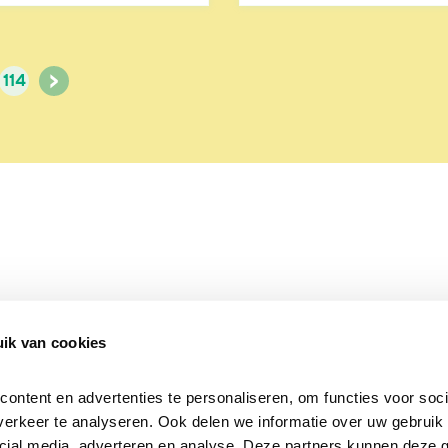
>
114
ik van cookies
Over Beleef de Lente
Mijn privacy
Cookieverklaring
ntent en advertenties te personaliseren, om functies voor socia
erkeer te analyseren. Ook delen we informatie over uw gebruik v
cial media, adverteren en analyse. Deze partners kunnen deze 