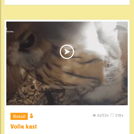
6253x
218x
Bosuil
Volle kast