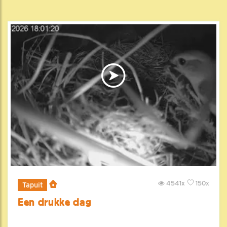
4541x
150x
Tapuit
Een drukke dag