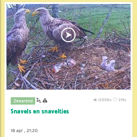
12558x
319x
Zeearend
Snavels en snaveltjes
18 apr , 21:20