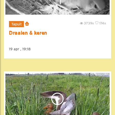
3739x
174x
Tapuit
Draaien & keren
19 apr , 19:18