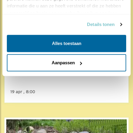
informatie die u aan ze heeft verstrekt of die ze hebben 
verzameld op basis van uw gebruik van hun services.
Details tonen
Alles toestaan
4978x
167x
Aanpassen
Gierzwaluw
De locatie
19 apr , 8:00