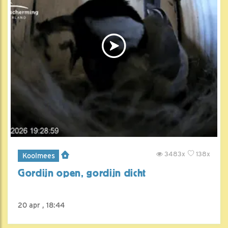
3483x
138x
Koolmees
Gordijn open, gordijn dicht
20 apr , 18:44