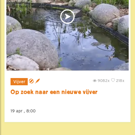
9082x
218x
Vijver
Op zoek naar een nieuwe vijver
19 apr , 8:00