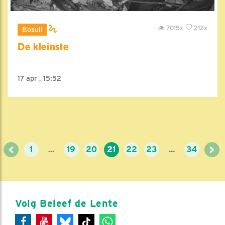
7015x
212x
Bosuil
De kleinste
17 apr , 15:52
<
>
1
...
19
20
21
22
23
...
34
Volg Beleef de Lente