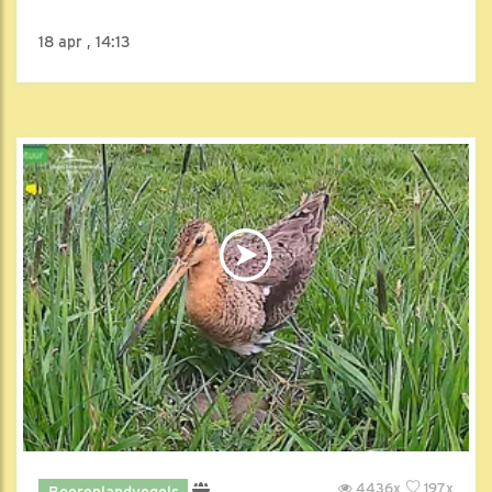
18 apr , 14:13
4436x
197x
Boerenlandvogels