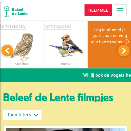
HELP MEE
Men
UITGEVLOGEN
UITGEVLOGEN
Log in of meld je
gratis aan en volg
alle livestreams
STEENUIL
VIJVER
Wil jij ook de vogels helpen
Beleef de Lente filmpjes