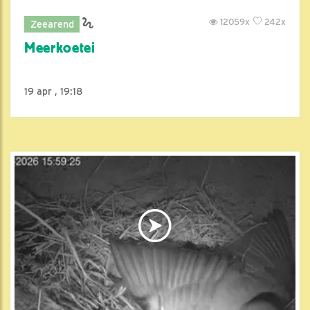
12059x
242x
Zeearend
Meerkoetei
19 apr , 19:18