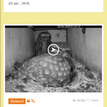
20 apr , 18:16
3638x
204x
Steenuil