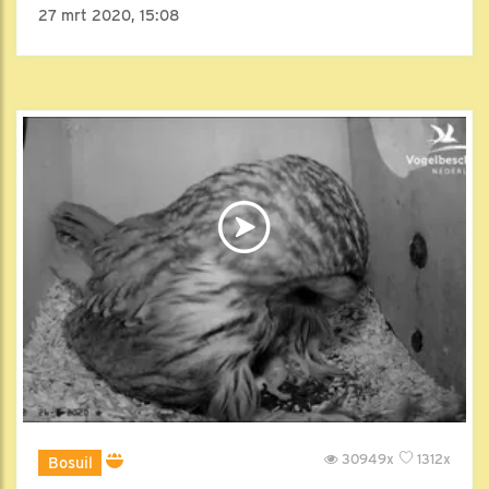
27 mrt 2020, 15:08
30949x
1312x
Bosuil