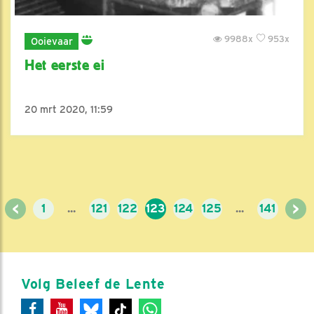
9988x
953x
Ooievaar
Het eerste ei
20 mrt 2020, 11:59
<
>
1
...
121
122
123
124
125
...
141
Volg Beleef de Lente