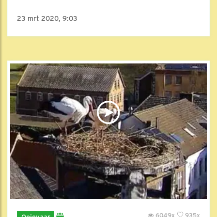
23 mrt 2020, 9:03
6049x
935x
Ooievaar