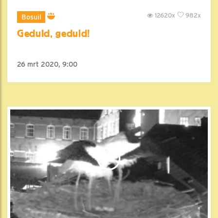
12620x
982x
Bosuil
Geduld, geduld!
26 mrt 2020, 9:00