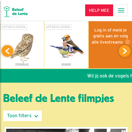
HELP MEE
Men
UITGEVLOGEN
UITGEVLOGEN
Log in of meld je
gratis aan en volg
alle livestreams
STEENUIL
VIJVER
Wil jij ook de vogels help
Beleef de Lente filmpjes