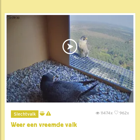
11474x
962x
Slechtvalk
Weer een vreemde valk