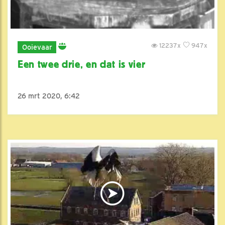
12237x
947x
Ooievaar
Een twee drie, en dat is vier
26 mrt 2020, 6:42