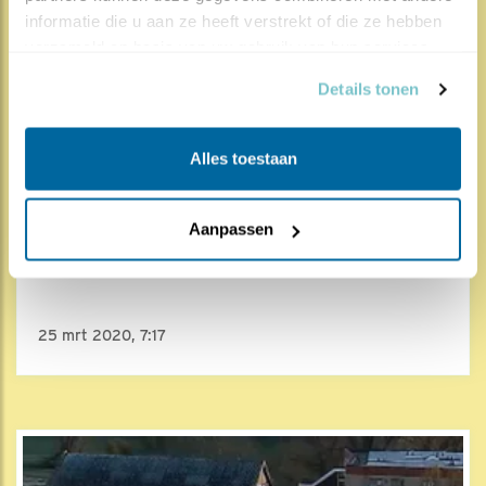
informatie die u aan ze heeft verstrekt of die ze hebben 
verzameld op basis van uw gebruik van hun services.
Details tonen
Alles toestaan
13141x
1031x
Aanpassen
Slechtvalk
Poepen doe je buiten
25 mrt 2020, 7:17