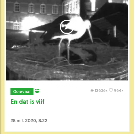
13636x
964x
Ooievaar
En dat is vijf
28 mrt 2020, 8:22