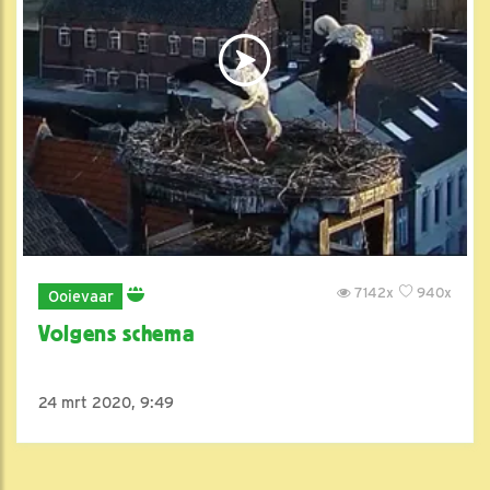
7142x
940x
Ooievaar
Volgens schema
24 mrt 2020, 9:49