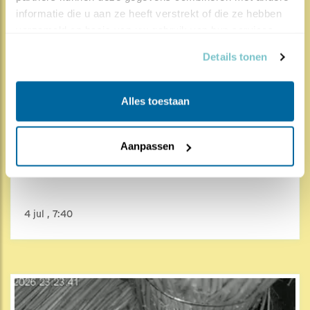
informatie die u aan ze heeft verstrekt of die ze hebben 
verzameld op basis van uw gebruik van hun services.
Details tonen
Alles toestaan
9806x
211x
Aanpassen
Zeearend
Zeearendnest Alde Feanen 2026
4 jul , 7:40