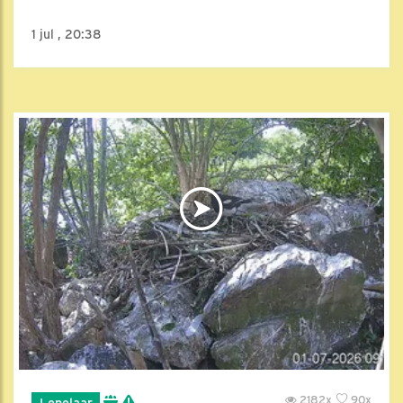
1 jul , 20:38
2182x
90x
Lepelaar