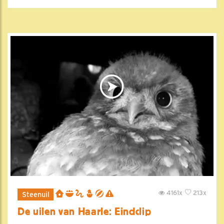
4161x
213x
Steenuil
De uilen van Haarle: Eindclip