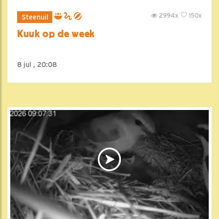
2994x
150x
Steenuil
Kuuk op de week
8 jul , 20:08