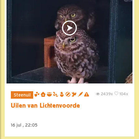
2439x
104x
Steenuil
Uilen van Lichtenvoorde
16 jul , 22:05