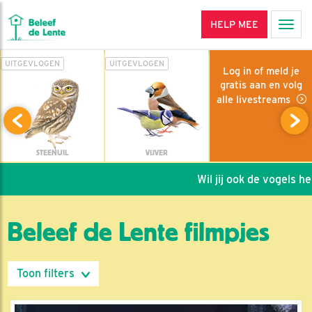
HELP MEE
Men
UITGEVLOGEN
UITGEVLOGEN
Log in of meld je
gratis aan en volg
alle livestreams
STEENUIL
VIJVER
Wil jij ook de vogels helpen
Beleef de Lente filmpjes