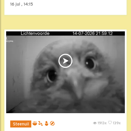
16 jul , 14:15
1913x
139x
Steenuil