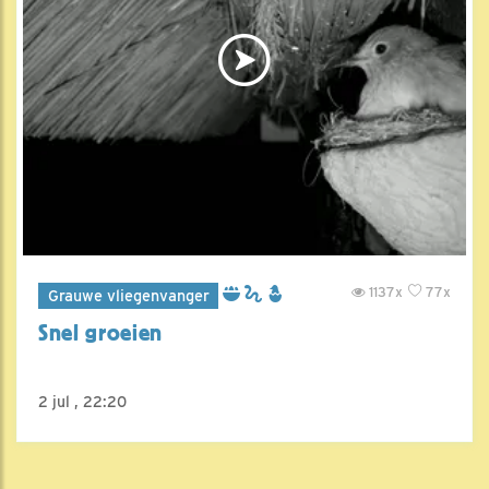
1137x
77x
Grauwe vliegenvanger
Snel groeien
2 jul , 22:20