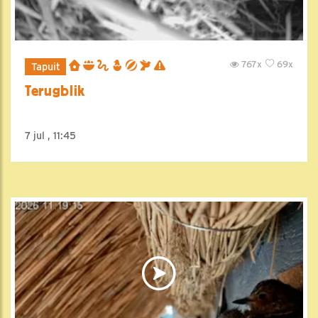
767x
69x
Tapuit
Terugblik
7 jul , 11:45