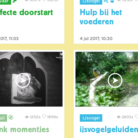
vaar
IJsvogel
fecte doorstart
Hulp bij het
voederen
2017, 11:03
4 jul 2017, 10:30
1202x
1896x
2603x
uil
IJsvogel
nk momentjes
ijsvogelgeluide