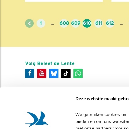
<
1
...
608
609
610
611
612
...
Volg Beleef de Lente
Deze website maakt gebru
We gebruiken cookies om co
bieden en om ons websitev
met onze partners voor so