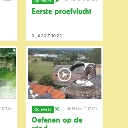
Ooievaar
Eerste proefvlucht
3 jul 2017, 10:22
1793x
1426x
1747x
Ooievaar
n
Oefenen op de