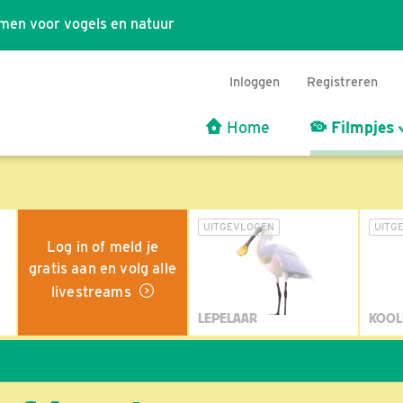
men voor vogels en natuur
Inloggen
Registreren
Home
Filmpjes
UITGEVLOGEN
UITG
Log in of meld je
gratis aan en volg alle
livestreams
LEPELAAR
KOOL