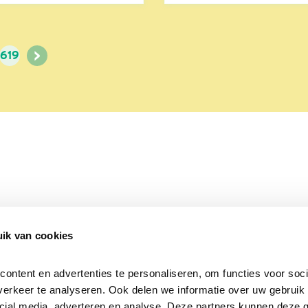
>
619
ik van cookies
Over Beleef de Lente
Mijn privacy
Cookieverklaring
ntent en advertenties te personaliseren, om functies voor socia
erkeer te analyseren. Ook delen we informatie over uw gebruik v
cial media, adverteren en analyse. Deze partners kunnen deze 