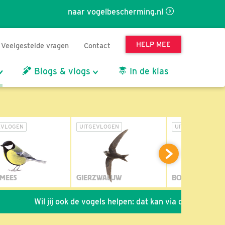
naar vogelbescherming.nl
HELP MEE
Veelgestelde vragen
Contact
Blogs & vlogs
In de klas
EVLOGEN
UITGEVLOGEN
UITGEVLOGEN
MEES
GIERZWALUW
BOSUIL
Wil jij ook de vogels helpen: dat kan via de link!
*
Seiz