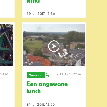
wind
29 jun 2017, 15:36
1720x
3319x
1736x
Ooievaar
s
Een ongewone
lunch
24 jun 2017, 12:50