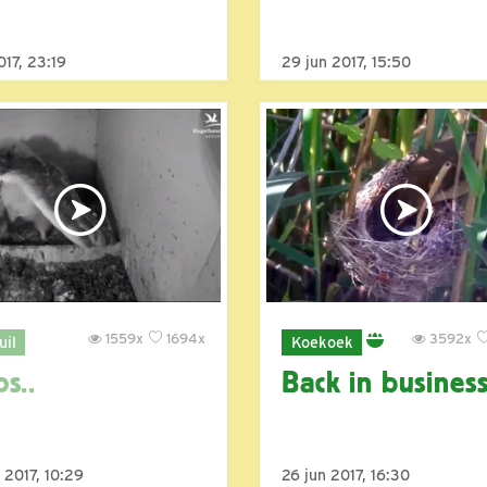
2017, 23:19
29 jun 2017, 15:50
1559x
1694x
3592x
uil
Koekoek
s..
Back in busines
 2017, 10:29
26 jun 2017, 16:30