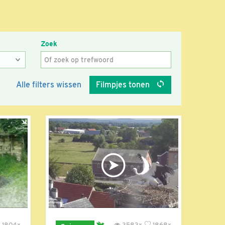
Zoek
Alle filters wissen
Filmpjes tonen
1804x
3583x
1868x