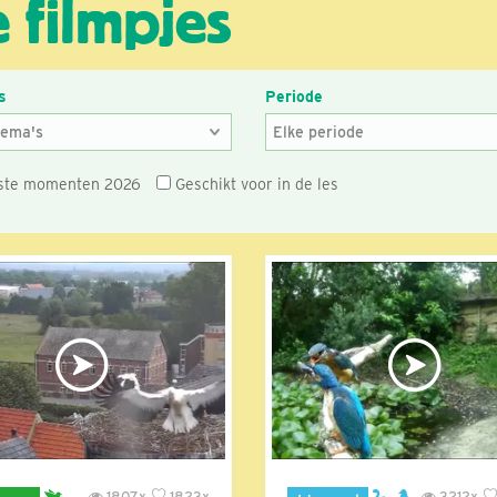
 filmpjes
s
Periode
ste momenten 2026
Geschikt voor in de les
1807x
1823x
3212x