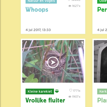
Natuur en Vogels
Ooie
1627x
Whoops
Per
4 jul 2017, 13:33
4 jul 
1771x
Kleine karekiet
Kerk
1907x
Vrolijke fluiter
Pla