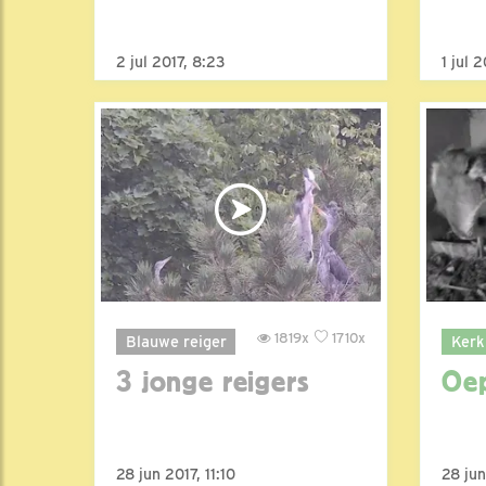
2 jul 2017, 8:23
1 jul 
1819x
1710x
Blauwe reiger
Kerk
3 jonge reigers
Oep
28 jun 2017, 11:10
28 jun