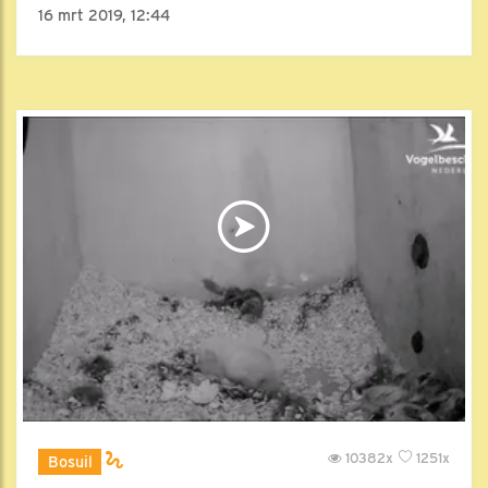
16 mrt 2019, 12:44
10382x
1251x
Bosuil