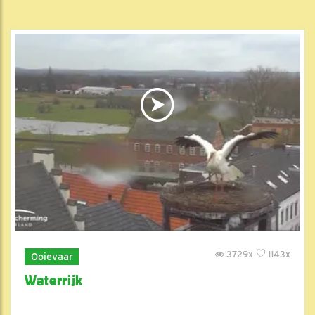
3729x
1143x
Ooievaar
Waterrijk