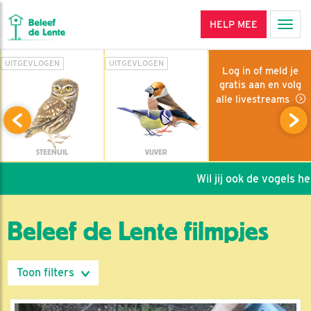
HELP MEE
Men
UITGEVLOGEN
UITGEVLOGEN
Log in of meld je
gratis aan en volg
alle livestreams
STEENUIL
VIJVER
Wil jij ook de vogels helpen
Beleef de Lente filmpjes