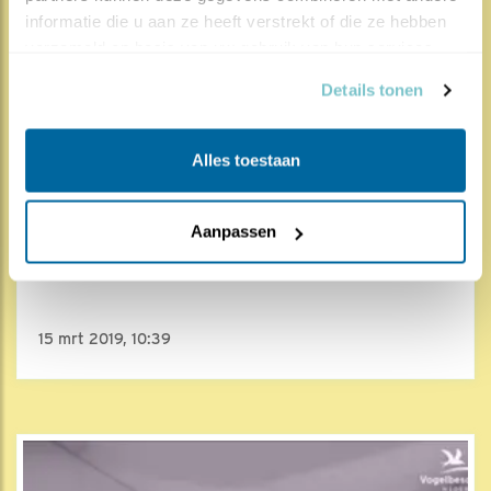
informatie die u aan ze heeft verstrekt of die ze hebben 
verzameld op basis van uw gebruik van hun services.
Details tonen
Alles toestaan
3707x
1228x
Aanpassen
Ooievaar
Infrarood
15 mrt 2019, 10:39