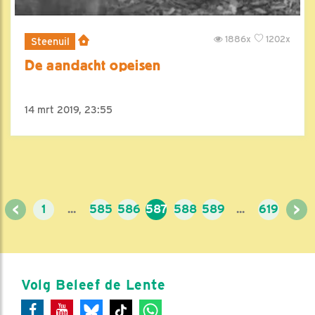
1886x
1202x
Steenuil
De aandacht opeisen
14 mrt 2019, 23:55
<
>
1
...
585
586
587
588
589
...
619
Volg Beleef de Lente