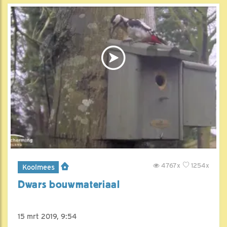
4767x
1254x
Koolmees
Dwars bouwmateriaal
15 mrt 2019, 9:54