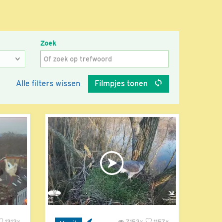
Zoek
Alle filters wissen
Filmpjes tonen
1312x
7152x
1157x