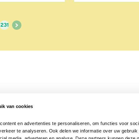
>
231
ik van cookies
Over Beleef de Lente
Mijn privacy
Cookieverklaring
ntent en advertenties te personaliseren, om functies voor socia
erkeer te analyseren. Ook delen we informatie over uw gebruik v
cial media, adverteren en analyse. Deze partners kunnen deze 