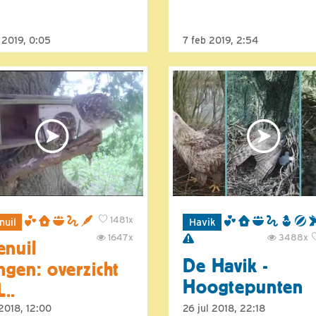
 2019, 0:05
7 feb 2019, 2:54
1481x
nuil
Havik
1647x
3488x
enuil
De Havik -
gen: overzicht
Hoogtepunten
..
2018
 2018, 12:00
26 jul 2018, 22:18