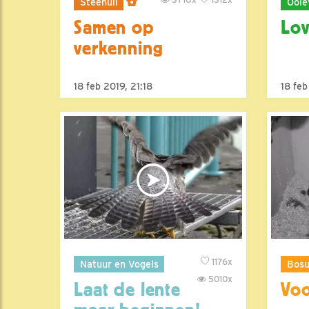
Steenuil
Ooie
Samen op
Lov
verkenning
18 feb 2019, 21:18
18 feb
1176x
Natuur en Vogels
Bosu
5010x
Laat de lente
Voo