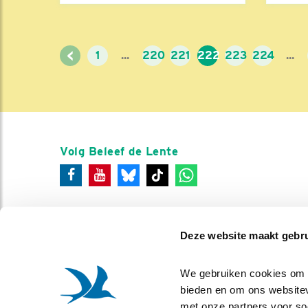
<
1
...
220
221
222
223
224
...
Volg Beleef de Lente
Deze website maakt gebru
We gebruiken cookies om co
bieden en om ons websitev
met onze partners voor so