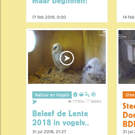
maar beginnen!
17 feb 2019, 0:00
14 feb
Natuur en Vogels
Stee
7790x
1668x
Ste
Beleef de Lente
Don
2018 in vogelv..
BDL
31 jul 2018, 21:37
31 jul