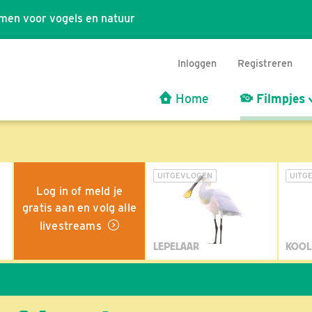
men voor vogels en natuur
Inloggen
Registreren
Home
Filmpjes
UITGEVLOGEN
UITG
Log in of meld je
gratis aan en volg alle
livestreams
LEPELAAR
KOOL