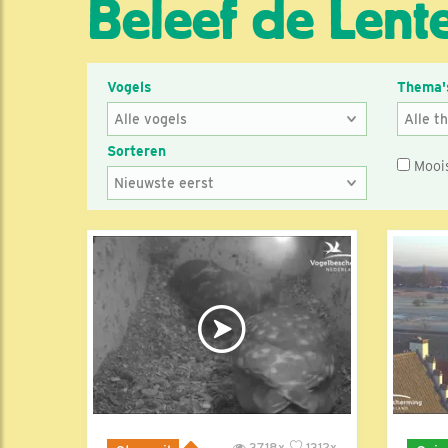
Beleef de Lente
Vogels
Thema'
Sorteren
Mooi
3718x
1312x