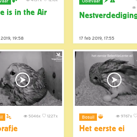
vaar
Ooievaar
e is in the Air
Nestverdedigin
 2019, 19:58
17 feb 2019, 17:55
5046x
1227x
9767x
il
Bosuil
rafje
Het eerste ei