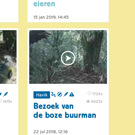
eieren
15 jan 2019, 14:45
1724x
Havik
1615x
6625x
Bezoek van
de boze buurman
22 jul 2018, 12:16