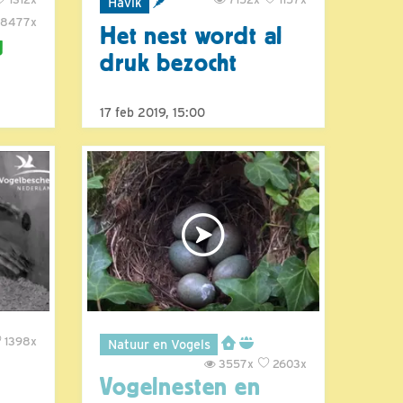
Havik
8477x
Het nest wordt al
g
druk bezocht
17 feb 2019, 15:00
1398x
Natuur en Vogels
3557x
2603x
Vogelnesten en