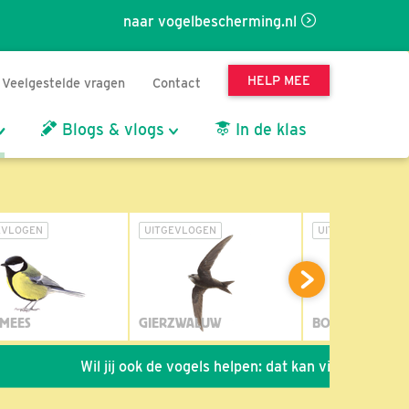
naar vogelbescherming.nl
HELP MEE
Veelgestelde vragen
Contact
Blogs & vlogs
In de klas
EVLOGEN
UITGEVLOGEN
UITGEVLOGEN
MEES
GIERZWALUW
BOSUIL
Wil jij ook de vogels helpen: dat kan via de link!
*
S