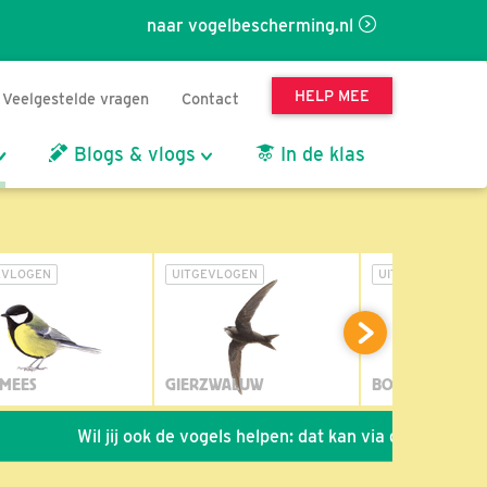
naar vogelbescherming.nl
HELP MEE
Veelgestelde vragen
Contact
Blogs & vlogs
In de klas
EVLOGEN
UITGEVLOGEN
UITGEVLOGEN
MEES
GIERZWALUW
BOSUIL
Wil jij ook de vogels helpen: dat kan via de link!
*
Sei