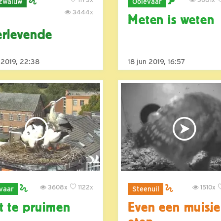
zwaluw
Ooievaar
3444x
Meten is weten
rlevende
 2019, 22:38
18 jun 2019, 16:57
3608x
1122x
1510x
vaar
Steenuil
t te pruimen
Even een muisje