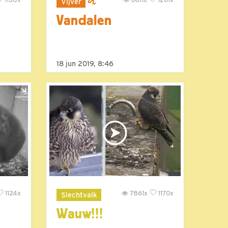
Vijver
Vandalen
18 jun 2019, 8:46
1124x
7861x
1170x
Slechtvalk
Wauw!!!