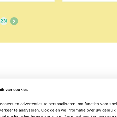
>
231
ik van cookies
Over Beleef de Lente
Mijn privacy
Cookieverklaring
ntent en advertenties te personaliseren, om functies voor socia
erkeer te analyseren. Ook delen we informatie over uw gebruik v
cial media, adverteren en analyse. Deze partners kunnen deze 