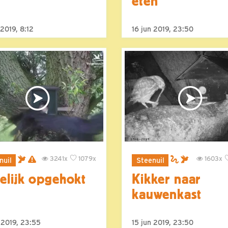
eten
 2019, 8:12
16 jun 2019, 23:50
3241x
1079x
1603x
nuil
Steenuil
delijk opgehokt
Kikker naar
kauwenkast
 2019, 23:55
15 jun 2019, 23:50