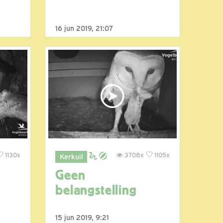
16 jun 2019, 21:07
1130x
3708x
1105x
Kerkuil
Geen
belangstelling
15 jun 2019, 9:21