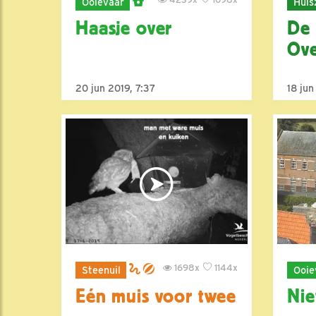
Ooievaar
Huis
Haasje over
De
Ove
20 jun 2019, 7:37
18 jun
1698x
1144x
Steenuil
Ooie
Eén muis voor twee
Nie