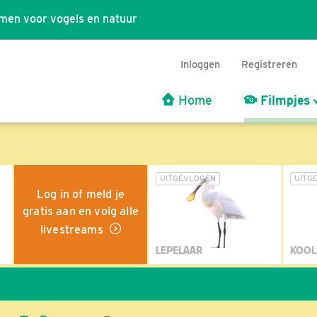
men voor vogels en natuur
Inloggen
Registreren
Home
Filmpjes
UITGEVLOGEN
UITG
Log in of meld je
gratis aan en volg alle
livestreams
LEPELAAR
KOOL