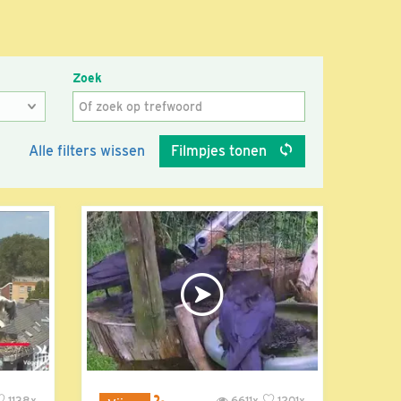
Zoek
Alle filters wissen
Filmpjes tonen
1138x
6611x
1201x