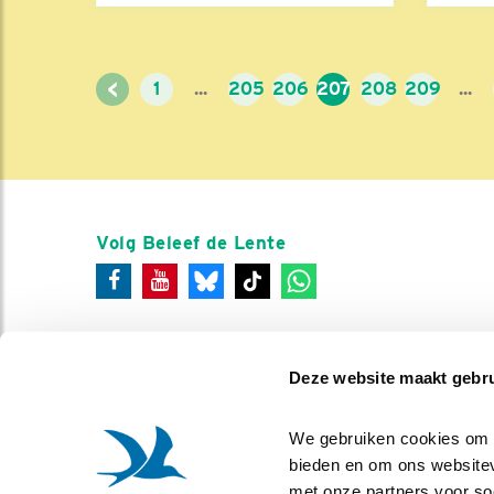
<
1
...
205
206
207
208
209
...
Volg Beleef de Lente
Deze website maakt gebru
We gebruiken cookies om co
bieden en om ons websitev
met onze partners voor so