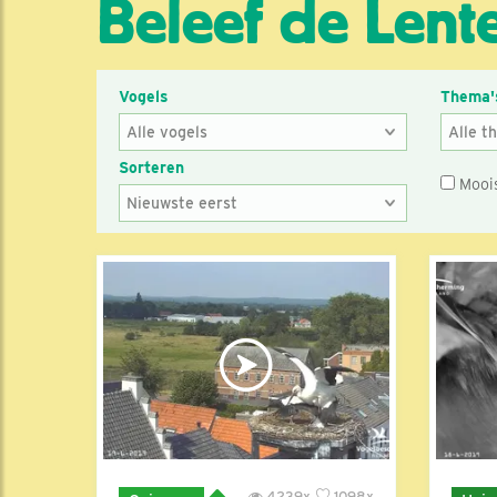
Beleef de Lente
Vogels
Thema'
Sorteren
Mooi
4239x
1098x