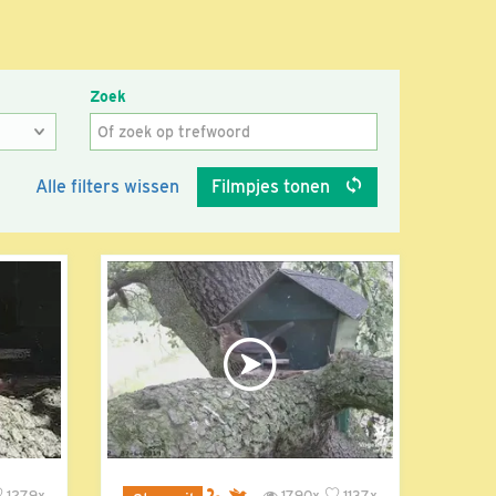
Zoek
Alle filters wissen
Filmpjes tonen
1279x
1790x
1137x