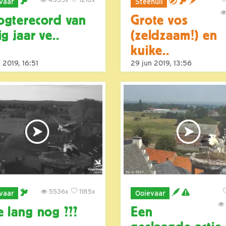
vaar
Steenuil
gterecord van
Grote vos
ig jaar ve..
(zeldzaam!) en
kuike..
 2019, 16:51
29 jun 2019, 13:56
5536x
1185x
vaar
Ooievaar
 lang nog ???
Een