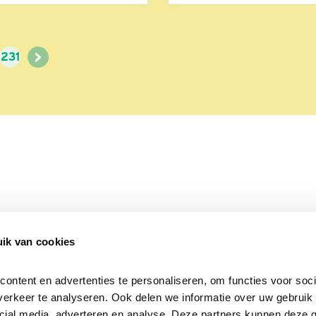
>
231
ik van cookies
Over Beleef de Lente
Mijn privacy
Cookieverklaring
ntent en advertenties te personaliseren, om functies voor socia
erkeer te analyseren. Ook delen we informatie over uw gebruik v
cial media, adverteren en analyse. Deze partners kunnen deze 