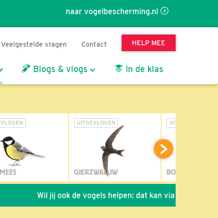
naar vogelbescherming.nl
HELP MEE
Veelgestelde vragen
Contact
Blogs & vlogs
In de klas
EVLOGEN
UITGEVLOGEN
UITGEVLOGEN
MEES
GIERZWALUW
BOSUIL
Wil jij ook de vogels helpen: dat kan via de link!
*
Se