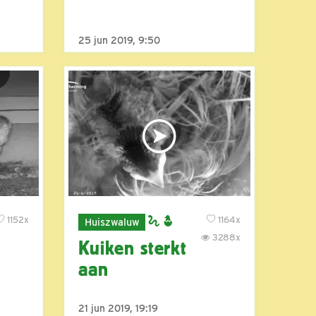
25 jun 2019, 9:50
1152x
1164x
Huiszwaluw
3288x
Kuiken sterkt
aan
21 jun 2019, 19:19