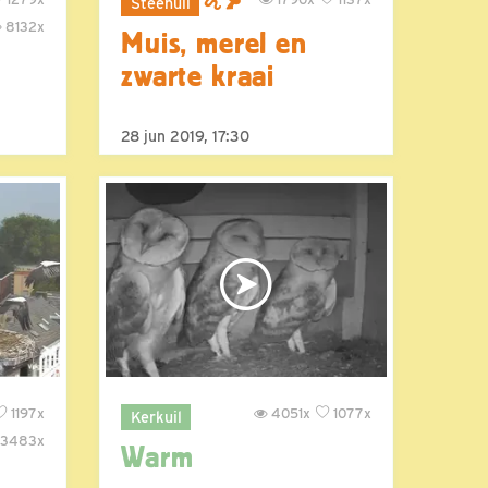
Steenuil
8132x
Muis, merel en
zwarte kraai
28 jun 2019, 17:30
1197x
4051x
1077x
Kerkuil
3483x
Warm