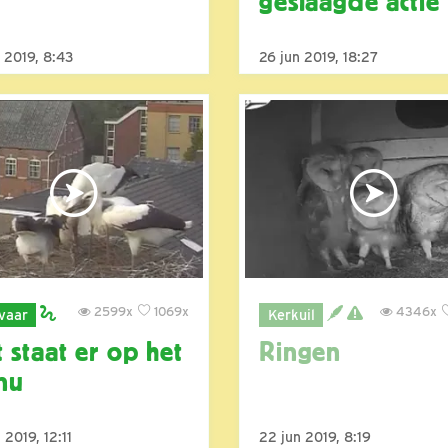
geslaagde actie
 2019, 8:43
26 jun 2019, 18:27
2599x
1069x
4346x
vaar
Kerkuil
 staat er op het
Ringen
nu
 2019, 12:11
22 jun 2019, 8:19