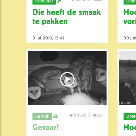
Ooievaar
Ooie
Die heeft de smaak
Hoo
te pakken
vor
3 jul 2019, 13:41
30 jun
8455x
1186x
Kerkuil
Ooie
Gevaar!
Hoe