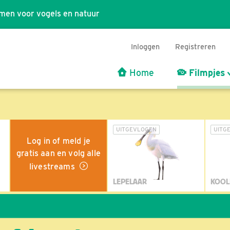
men voor vogels en natuur
Inloggen
Registreren
Home
Filmpjes
UITGEVLOGEN
UITG
Log in of meld je
gratis aan en volg alle
livestreams
LEPELAAR
KOOL