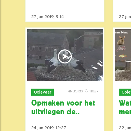
27 jun 2019, 9:14
27 jun
3518x
1102x
Ooievaar
Ooie
Opmaken voor het
Wat
uitvliegen de..
me
24 jun 2019, 12:27
22 jun