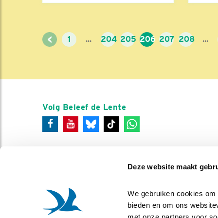
<
1
...
204
205
206
207
208
...
Volg Beleef de Lente
Deze website maakt gebru
We gebruiken cookies om co
bieden en om ons websitev
met onze partners voor so