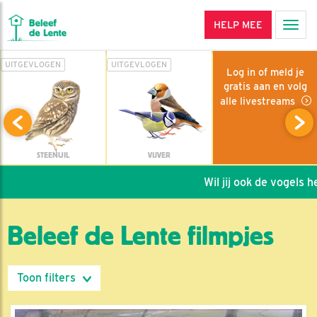
HELP MEE
Men
UITGEVLOGEN
UITGEVLOGEN
Log in of meld je
gratis aan en volg
alle livestreams
STEENUIL
VIJVER
Wil jij ook de vogels helpe
Beleef de Lente filmpjes