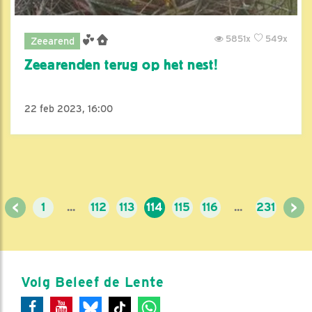
5851x
549x
Zeearend
Zeearenden terug op het nest!
22 feb 2023, 16:00
<
>
1
...
112
113
114
115
116
...
231
Volg Beleef de Lente