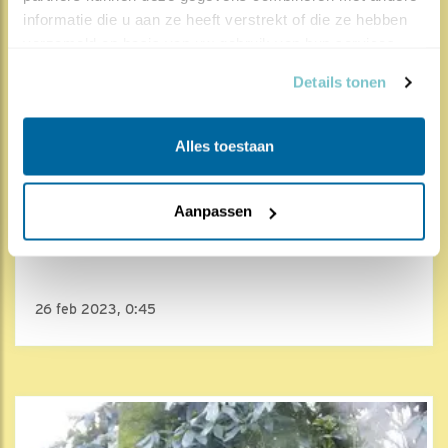
informatie die u aan ze heeft verstrekt of die ze hebben 
verzameld op basis van uw gebruik van hun services.
Details tonen
Alles toestaan
5396x
562x
Aanpassen
Steenuil
Het steenuilenpaar van 2023 ar..
26 feb 2023, 0:45