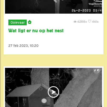
6288x
461x
Ooievaar
Wat ligt er nu op het nest
27 feb 2023, 10:20