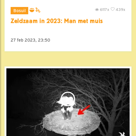
6117x
439x
Bosuil
Zeldzaam in 2023: Man met muis
27 feb 2023, 23:50