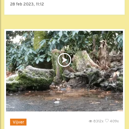
28 feb 2023, 11:12
8312x
409x
Vijver