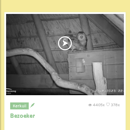
4405x
378x
Kerkuil
Bezoeker