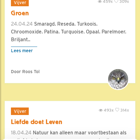
459x
309x
Vijver
Groen
24.04.24
Smaragd. Reseda. Turkoois.
Chroomoxide. Patina. Turquoise. Opaal. Parelmoer.
Briljant..
Lees meer
Door Roos Tol
493x
314x
Vijver
Liefde doet Leven
18.04.24
Natuur kan alleen maar voortbestaan als