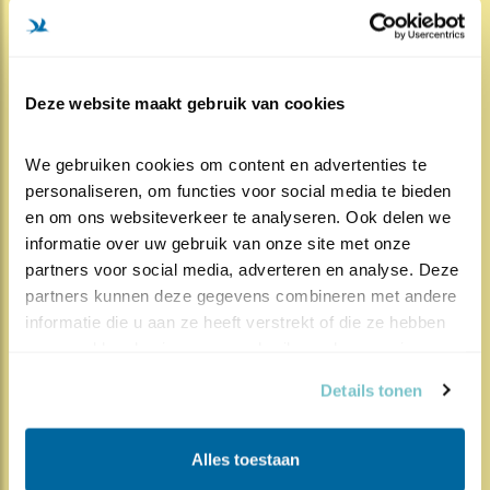
er liefde is tussen man en vrouw, vogels, die..
Lees meer
Deze website maakt gebruik van cookies
Door Christ Grootzwagers
We gebruiken cookies om content en advertenties te 
personaliseren, om functies voor social media te bieden 
en om ons websiteverkeer te analyseren. Ook delen we 
informatie over uw gebruik van onze site met onze 
518x
319x
Vijver
partners voor social media, adverteren en analyse. Deze 
Voedertijd!
partners kunnen deze gegevens combineren met andere 
informatie die u aan ze heeft verstrekt of die ze hebben 
14.04.24
Raven en wolven helpen elkaar bij het
verzameld op basis van uw gebruik van hun services.
vinden van voedsel. Bomen en bodemschimmels
vor..
Details tonen
Lees meer
Alles toestaan