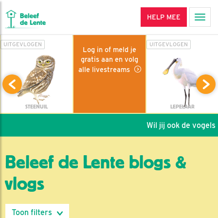
HELP MEE
Men
UITGEVLOGEN
UITGEVLOGEN
Log in of meld je
gratis aan en volg
alle livestreams
STEENUIL
LEPELAAR
Wil jij ook de vogels h
Beleef de Lente blogs &
vlogs