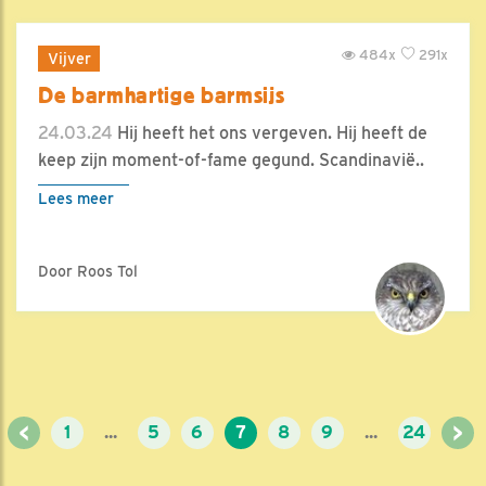
484x
291x
Vijver
De barmhartige barmsijs
24.03.24
Hij heeft het ons vergeven. Hij heeft de
keep zijn moment-of-fame gegund. Scandinavië..
Lees meer
Door Roos Tol
<
>
1
...
5
6
7
8
9
...
24