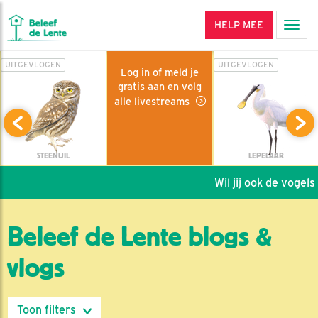
HELP MEE
Men
UITGEVLOGEN
UITGEVLOGEN
Log in of meld je
gratis aan en volg
alle livestreams
STEENUIL
LEPELAAR
Wil jij ook de vogels h
Beleef de Lente blogs &
vlogs