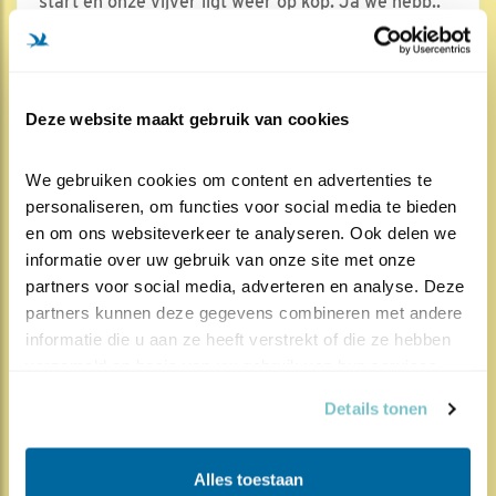
start en onze vijver ligt weer op kop. Ja we hebb..
Lees meer
Door Christ Grootzwagers
Deze website maakt gebruik van cookies
We gebruiken cookies om content en advertenties te 
personaliseren, om functies voor social media te bieden 
en om ons websiteverkeer te analyseren. Ook delen we 
488x
279x
Vijver
informatie over uw gebruik van onze site met onze 
partners voor social media, adverteren en analyse. Deze 
Terug !
partners kunnen deze gegevens combineren met andere 
04.03.25
Het is fijn weer hier te zijn. Een plaats
informatie die u aan ze heeft verstrekt of die ze hebben 
van vrede in een woelige wereld.
verzameld op basis van uw gebruik van hun services.
Lees meer
Details tonen
Door Roos Tol
Alles toestaan