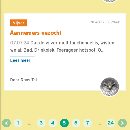
493x
284x
Vijver
Aannemers gezocht
07.07.24
Dat de vijver multifunctioneel is, wisten
we al. Bad. Drinkplek. Foerageer hotspot. O..
Lees meer
Door Roos Tol
<
>
1
...
3
4
5
6
7
...
24