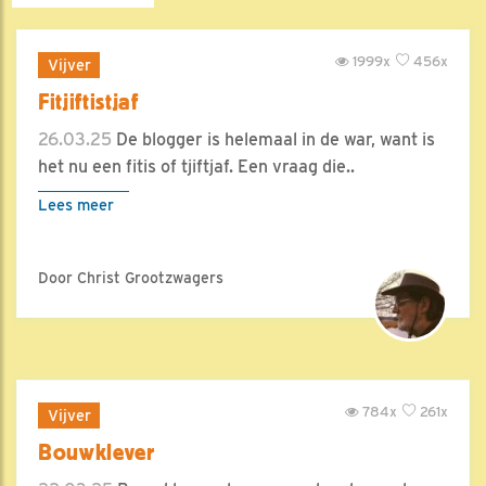
1999x
456x
Vijver
Fitjiftistjaf
26.03.25
De blogger is helemaal in de war, want is
het nu een fitis of tjiftjaf. Een vraag die..
Lees meer
Door Christ Grootzwagers
784x
261x
Vijver
Bouwklever