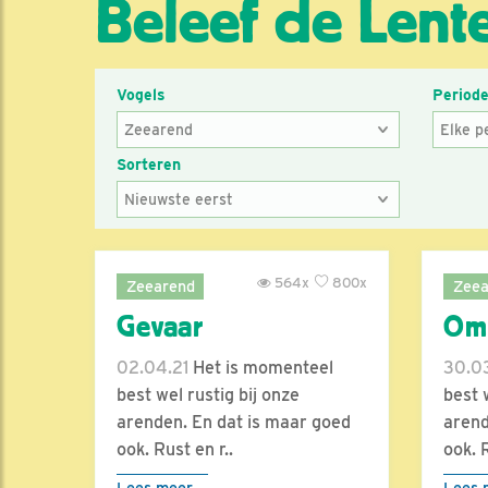
Beleef de Lent
Vogels
Period
Sorteren
564x
800x
Zeearend
Zeea
Gevaar
Om
02.04.21
Het is momenteel
30.03
best wel rustig bij onze
best 
arenden. En dat is maar goed
arend
ook. Rust en r..
ook. R
Lees meer
Lees 