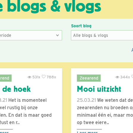
e blogs & vlogs
e
Soort blog
531x
788x
344x
rend
Zeearend
 de hoek
Mooi uitzicht
.21
Het is momenteel
25.03.21
We weten dat de
wel rustig bij onze
zeearenden nu broeden o
en. En dat is maar goed
minimaal één ei, maar mo
ust en r..
op twee eiere..
meer
Lees meer