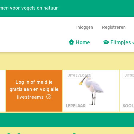
men voor vogels en natuur
Inloggen
Registreren
Home
Filmpjes
UITGEVLOGEN
UITG
Log in of meld je
gratis aan en volg alle
livestreams
LEPELAAR
KOOL