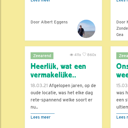
Door Albert Eggens
Door 
Zonder
Gea
411x
860x
Zeearend
Zeea
Heerlijk, wat een
Ons
vermakelijke..
we
18.03.21
Afgelopen jaren, op de
15.03
oude locatie, was het elke dag
was h
rete-spannend welke soort er
een s
nu..
ultiem
Lees meer
Lees 