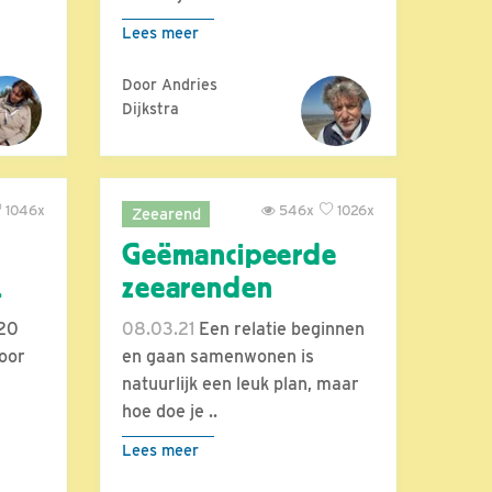
Lees meer
Door Andries
Dijkstra
1046x
546x
1026x
Zeearend
Geëmancipeerde
.
zeearenden
020
08.03.21
Een relatie beginnen
oor
en gaan samenwonen is
natuurlijk een leuk plan, maar
hoe doe je ..
Lees meer