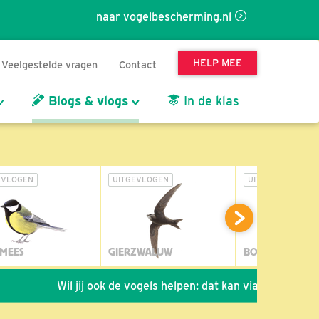
naar vogelbescherming.nl
HELP MEE
Veelgestelde vragen
Contact
Blogs & vlogs
In de klas
EVLOGEN
UITGEVLOGEN
UITGEVLOGEN
MEES
GIERZWALUW
BOSUIL
Wil jij ook de vogels helpen: dat kan via de link!
*