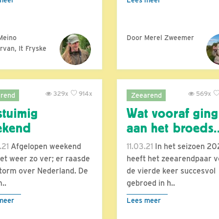
Meino
Door Merel Zweemer
van, It Fryske
329x
914x
569x
rend
Zeearend
tuimig
Wat vooraf ging
ekend
aan het broeds.
.21
Afgelopen weekend
11.03.21
In het seizoen 2
et weer zo ver; er raasde
heeft het zeearendpaar v
torm over Nederland. De
de vierde keer succesvol
..
gebroed in h..
meer
Lees meer