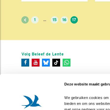
<
1
...
15
16
17
Volg Beleef de Lente
Deze website maakt gebru
We gebruiken cookies om co
bieden en om ons websitev
met onze partners voor so