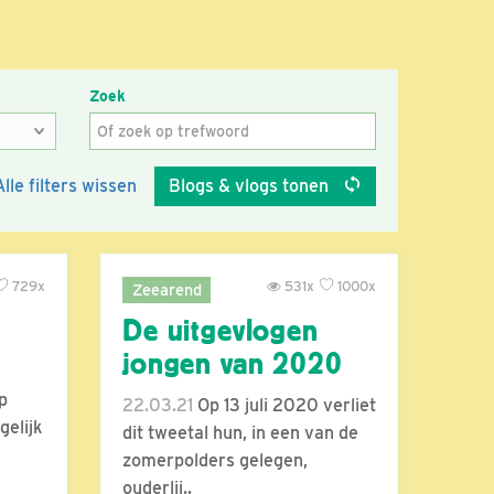
Zoek
Alle filters wissen
Blogs & vlogs tonen
729x
531x
1000x
Zeearend
De uitgevlogen
jongen van 2020
p
22.03.21
Op 13 juli 2020 verliet
gelijk
dit tweetal hun, in een van de
zomerpolders gelegen,
ouderlij..