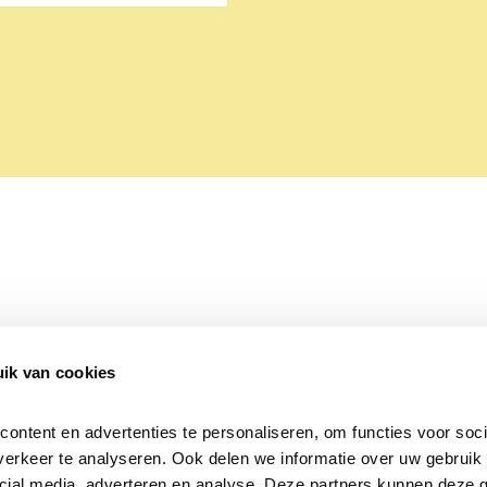
ik van cookies
Over Beleef de Lente
Mijn privacy
Cookieverklaring
ntent en advertenties te personaliseren, om functies voor socia
erkeer te analyseren. Ook delen we informatie over uw gebruik v
cial media, adverteren en analyse. Deze partners kunnen deze 