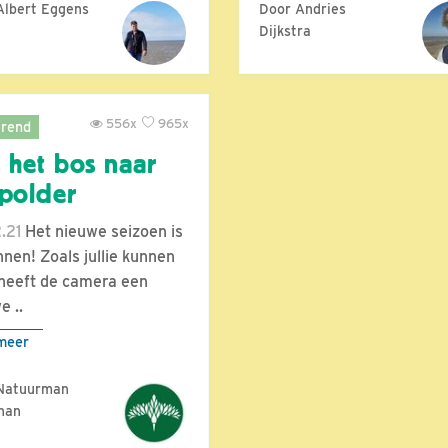
Albert Eggens
Door Andries
Dijkstra
556x
965x
rend
 het bos naar
polder
.21
Het nieuwe seizoen is
nen! Zoals jullie kunnen
 heeft de camera een
e ..
meer
Natuurman
han