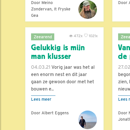
Door Meino
Door 
Zondervan, It Fryske
Gea
472x
1021x
Zeearend
Zeea
Gelukkig is mijn
Van
man klusser
de 
04.03.21
Vorig jaar was het al
27.02
een enorm nest en dit jaar
begon
gaan ze gewoon door met het
zien,
bouwen e..
nieuw
Lees meer
Lees 
Door Albert Eggens
Door 
Jonat