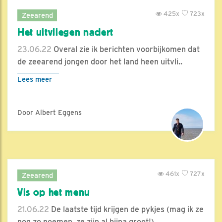
425x
723x
Zeearend
Het uitvliegen nadert
23.06.22
Overal zie ik berichten voorbijkomen dat
de zeearend jongen door het land heen uitvli..
Lees meer
Door Albert Eggens
461x
727x
Zeearend
Vis op het menu
21.06.22
De laatste tijd krijgen de pykjes (mag ik ze
nog zo noemen, ze zijn al bijna groot!) ..