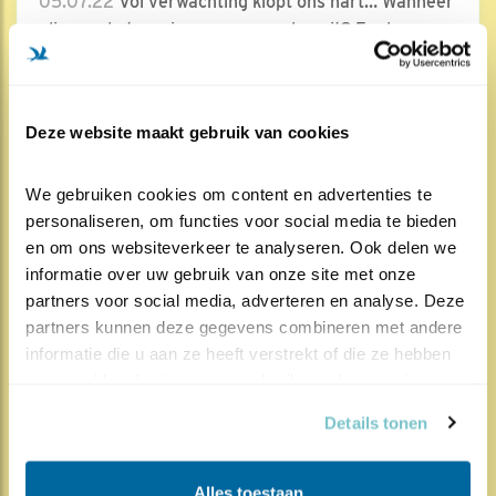
05.07.22
Vol verwachting klopt ons hart… Wanneer
vliegen de twee jonge zeearenden uit? En doen..
Lees meer
Deze website maakt gebruik van cookies
Door Merel Zweemer
We gebruiken cookies om content en advertenties te 
personaliseren, om functies voor social media te bieden 
en om ons websiteverkeer te analyseren. Ook delen we 
informatie over uw gebruik van onze site met onze 
590x
899x
Zeearend
partners voor social media, adverteren en analyse. Deze 
Bijna op kamers!
partners kunnen deze gegevens combineren met andere 
informatie die u aan ze heeft verstrekt of die ze hebben 
01.07.22
Op het nest wordt er door de twee
verzameld op basis van uw gebruik van hun services.
''kuikentjes'' volop heen en weer geflapperd en
ges..
Details tonen
Lees meer
Alles toestaan