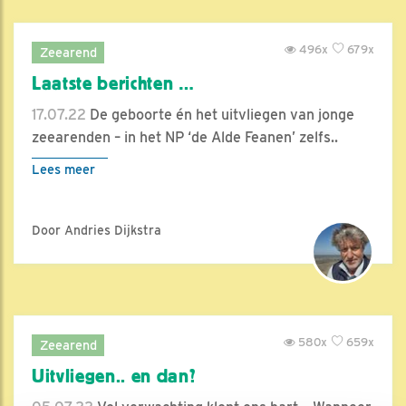
496x
679x
Zeearend
Laatste berichten …
17.07.22
De geboorte én het uitvliegen van jonge
zeearenden – in het NP ‘de Alde Feanen’ zelfs..
Lees meer
Door Andries Dijkstra
580x
659x
Zeearend
Uitvliegen.. en dan?