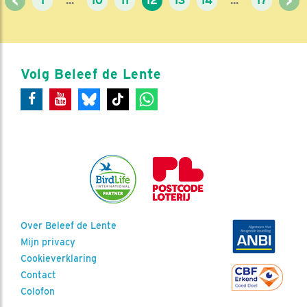
<
>
1
...
10
11
12
13
14
...
17
Volg Beleef de Lente
Over Beleef de Lente
Mijn privacy
Cookieverklaring
Contact
Colofon