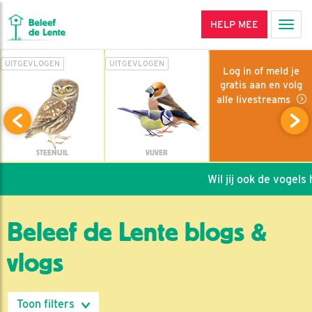
HELP MEE
Men
UITGEVLOGEN
UITGEVLOGEN
Log in of meld je
gratis aan en volg
alle livestreams
STEENUIL
VIJVER
Wil jij ook de vogels h
Beleef de Lente blogs &
vlogs