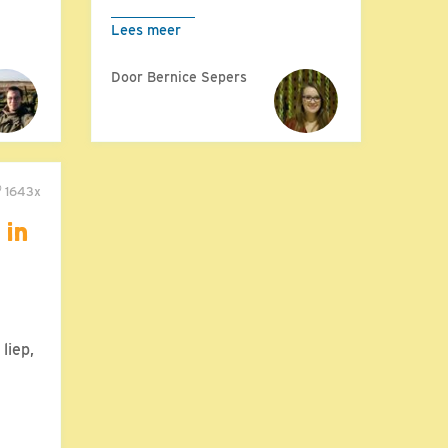
Lees meer
Door Bernice Sepers
1643x
 in
liep,