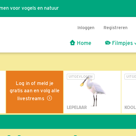
men voor vogels en natuur
Inloggen
Registreren
Home
Filmpjes
UITGEVLOGEN
UITG
Log in of meld je
gratis aan en volg alle
livestreams
LEPELAAR
KOOL