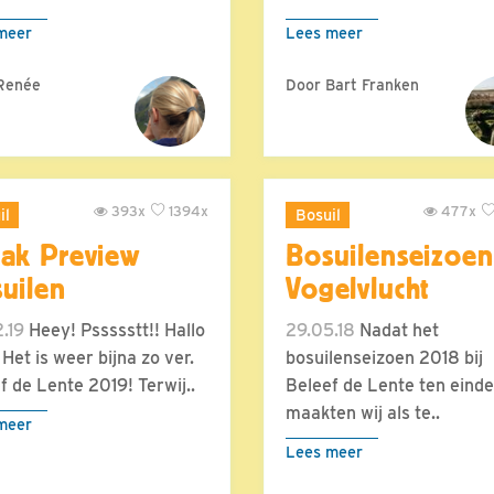
meer
Lees meer
Renée
Door Bart Franken
393x
1394x
477x
il
Bosuil
ak Preview
Bosuilenseizoen
uilen
Vogelvlucht
.19
Heey! Pssssstt!! Hallo
29.05.18
Nadat het
 Het is weer bijna zo ver.
bosuilenseizoen 2018 bij
f de Lente 2019! Terwij..
Beleef de Lente ten einde 
maakten wij als te..
meer
Lees meer