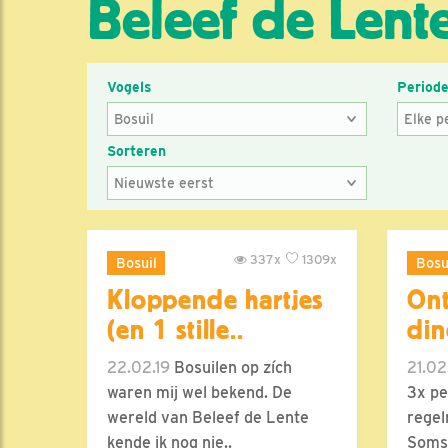
Beleef de Lent
Vogels
Period
Sorteren
337x
1309x
Bosuil
Bosu
Kloppende hartjes
Ont
(en 1 stille..
din
22.02.19
Bosuilen op zích
21.02
waren mij wel bekend. De
3x pe
wereld van Beleef de Lente
regel
kende ik nog nie..
Soms 