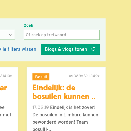
Zoek
Alle filters wissen
Blogs & vlogs tonen
1410x
389x
1349x
Bosuil
aar
Eindelijk: de
bosuilen kunnen ..
ee
17.02.19
Eindelijk is het zover!
ar met
De bosuilen in Limburg kunnen
bewonderd worden! Team
bosuil k..