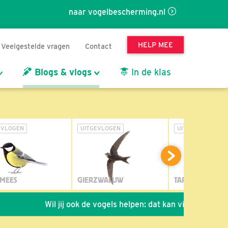
naar vogelbescherming.nl
HELP MEE
Veelgestelde vragen
Contact
Blogs & vlogs
In de klas
EVLOGEN
UITGEVLOGEN
UITGEVLOGEN
MEES
GIERZWALUW
TAPUIT
Wil jij ook de vogels helpen: dat kan via de link!