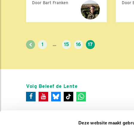
Door Bart Franken
Door 
<
1
...
15
16
17
Volg Beleef de Lente
Deze website maakt gebru