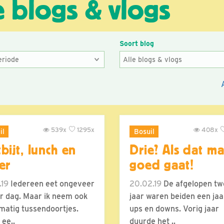
e blogs & vlogs
e
Soort blog
539x
1295x
408x
il
Bosuil
bijt, lunch en
Drie? Als dat m
er
goed gaat!
.19
Iedereen eet ongeveer
20.02.19
De afgelopen tw
r dag. Maar ik neem ook
jaar waren beiden een ja
matig tussendoortjes.
ups en downs. Vorig jaar
ee..
duurde het ..