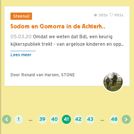
385x
993x
Steenuil
Sodom en Gomorra in de Achterh..
05.03.20
Omdat we weten dat BdL een keurig
kijkerspubliek trekt - van argeloze kinderen en opp..
Lees meer
Door Ronald van Harxen, STONE
<
>
1
...
39
40
41
42
43
...
48