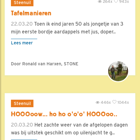
264x
943x
Steenuil
Tafelmanieren
22.03.20
Toen ik eind jaren 50 als jongetje van 3
mijn eerste bordje aardappels met jus, doper..
Lees meer
Door Ronald van Harxen, STONE
446x
1044x
Steenuil
HOOOoow... ho ho o'o'o' HOOOoo..
20.03.20
Het zachte weer van de afgelopen dagen
was bij uitstek geschikt om op uilenjacht te g..