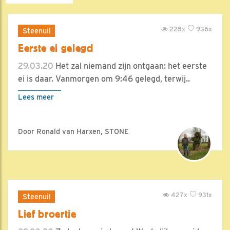
228x
936x
Steenuil
Eerste ei gelegd
29.03.20
Het zal niemand zijn ontgaan: het eerste
ei is daar. Vanmorgen om 9:46 gelegd, terwij..
Lees meer
Door Ronald van Harxen, STONE
427x
931x
Steenuil
Lief broertje