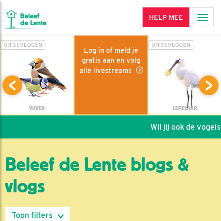
HELP MEE
Men
UITGEVLOGEN
UITGEVLOGEN
Log in of meld je
gratis aan en volg
alle livestreams
VIJVER
LEPELAAR
Wil jij ook de vogels 
Beleef de Lente blogs &
vlogs