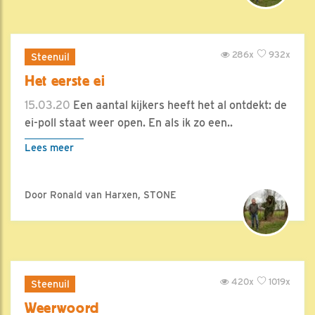
286x
932x
Steenuil
Het eerste ei
15.03.20
Een aantal kijkers heeft het al ontdekt: de
ei-poll staat weer open. En als ik zo een..
Lees meer
Door Ronald van Harxen, STONE
420x
1019x
Steenuil
Weerwoord