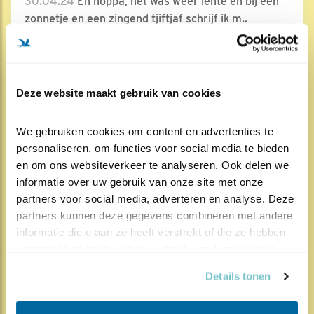
30.04.24
En hoppa, het was weer lente en bij een
zonnetje en een zingend tjiftjaf schrijf ik m..
Lees meer
Door Peter de Vries, NIOO
Deze website maakt gebruik van cookies
We gebruiken cookies om content en advertenties te 
personaliseren, om functies voor social media te bieden 
en om ons websiteverkeer te analyseren. Ook delen we 
799x
589x
Koolmees
informatie over uw gebruik van onze site met onze 
partners voor social media, adverteren en analyse. Deze 
Het went nooit
partners kunnen deze gegevens combineren met andere 
14.05.23
Tjonge denk je dan. Vijf eitjes in een fraai
informatie die u aan ze heeft verstrekt of die ze hebben 
nestje worden niet meer bebroed. Het vro..
verzameld op basis van uw gebruik van hun services.
Lees meer
Details tonen