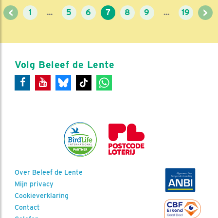
<
>
1
...
5
6
7
8
9
...
19
Volg Beleef de Lente
Over Beleef de Lente
Mijn privacy
Cookieverklaring
Contact