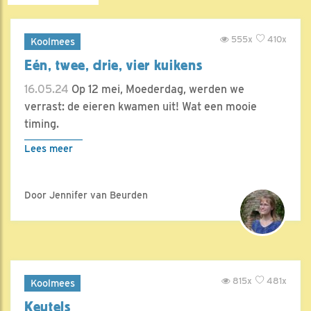
555x
410x
Koolmees
Eén, twee, drie, vier kuikens
16.05.24
Op 12 mei, Moederdag, werden we
verrast: de eieren kwamen uit! Wat een mooie
timing.
Lees meer
Door Jennifer van Beurden
815x
481x
Koolmees
Keutels