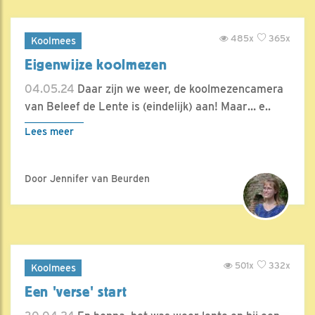
485x
365x
Koolmees
Eigenwijze koolmezen
04.05.24
Daar zijn we weer, de koolmezencamera
van Beleef de Lente is (eindelijk) aan! Maar… e..
Lees meer
Door Jennifer van Beurden
501x
332x
Koolmees
Een 'verse' start