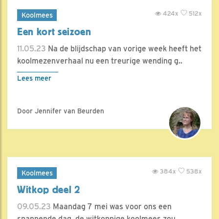
424x
512x
Koolmees
Een kort seizoen
11.05.23
Na de blijdschap van vorige week heeft het
koolmezenverhaal nu een treurige wending g..
Lees meer
Door Jennifer van Beurden
384x
538x
Koolmees
Witkop deel 2
09.05.23
Maandag 7 mei was voor ons een
spannende dag, de witkoppige koolmees zou