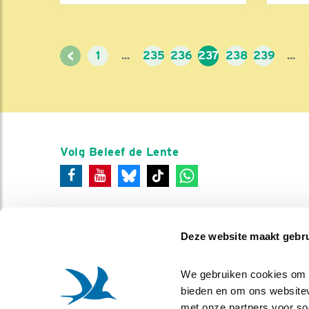
<
1
...
235
236
237
238
239
...
Volg Beleef de Lente
Deze website maakt gebru
We gebruiken cookies om co
bieden en om ons websitev
met onze partners voor so