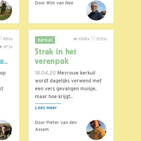
Door Wim van Nee
980x
1098x
1253x
Kerkuil
673x
Strak in het
a..
verenpak
 op
18.04.20
Mevrouw kerkuil
wordt dagelijks verwend met
st
een vers gevangen muisje,
maar hoe krijgt..
Lees meer
Door Pieter van den
Assem