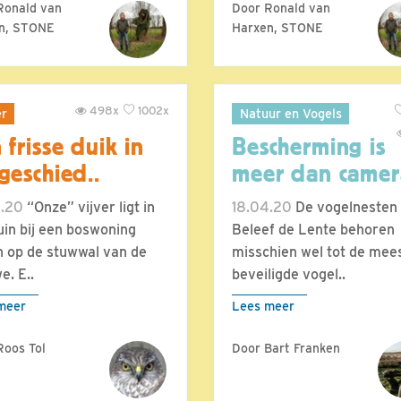
Ronald van
Door Ronald van
n, STONE
Harxen, STONE
498x
1002x
er
Natuur en Vogels
 frisse duik in
Bescherming is
geschied..
meer dan camer
4.20
“Onze” vijver ligt in
18.04.20
De vogelnesten
uin bij een boswoning
Beleef de Lente behoren
 op de stuwwal van de
misschien wel tot de mee
e. E..
beveiligde vogel..
meer
Lees meer
Roos Tol
Door Bart Franken