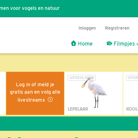
men voor vogels en natuur
Inloggen
Registreren
Home
Filmpjes
UITGEVLOGEN
UITG
Log in of meld je
gratis aan en volg alle
livestreams
LEPELAAR
KOOL