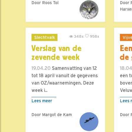
Door Roos Tol
Door 
Harxe
348x
958x
Slechtvalk
Vijv
Verslag van de
Een
zevende week
de 
19.04.20
Samenvatting van 12
18.0
tot 18 april vanuit de gegevens
een t
van OZ/waarnemingen. Deze
boven
week i..
Veluw
Lees meer
Lees 
Door Margot de Kam
Door 