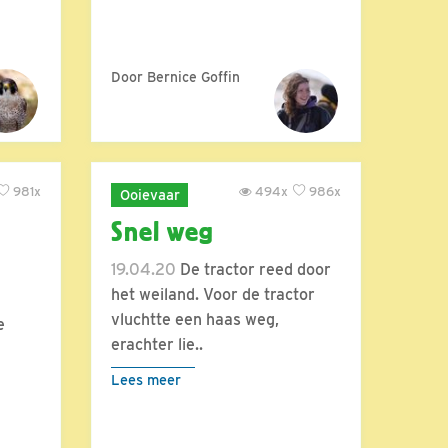
Door Bernice Goffin
981x
494x
986x
Ooievaar
Snel weg
19.04.20
De tractor reed door
het weiland. Voor de tractor
vluchtte een haas weg,
e
erachter lie..
Lees meer