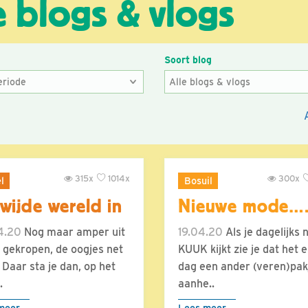
e blogs & vlogs
e
Soort blog
315x
1014x
300x
l
Bosuil
wijde wereld in
Nieuwe mode…
4.20
Nog maar amper uit
19.04.20
Als je dagelijks 
i gekropen, de oogjes net
KUUK kijkt zie je dat het e
 Daar sta je dan, op het
dag een ander (veren)pak
.
aanhe..
meer
Lees meer