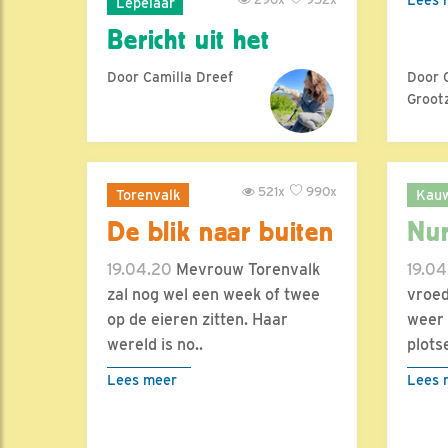
Lepelaar
Bericht uit het
Door Camilla Dreef
Door 
Groot
521x
990x
Torenvalk
Kau
De blik naar buiten
Nu
19.04.20
Mevrouw Torenvalk
19.04
zal nog wel een week of twee
vroed
op de eieren zitten. Haar
weer 
wereld is no..
plotse
Lees meer
Lees 