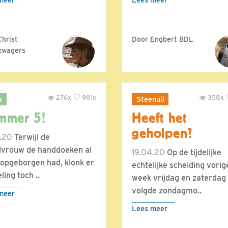
Christ
Door Engbert BDL
zwagers
276x
981x
358x
w
Steenuil
mmer 5!
Heeft het
geholpen?
.20
Terwijl de
vrouw de handdoeken al
19.04.20
Op de tijdelijke
opgeborgen had, klonk er
echtelijke scheiding vorig
ling toch ..
week vrijdag en zaterdag
volgde zondagmo..
meer
Lees meer