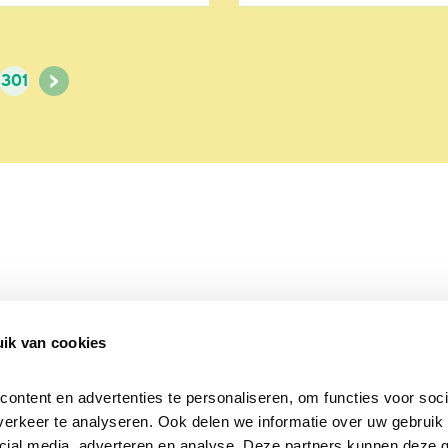
>
301
ik van cookies
Over Beleef de Lente
Mijn privacy
Cookieverklaring
ntent en advertenties te personaliseren, om functies voor socia
erkeer te analyseren. Ook delen we informatie over uw gebruik v
cial media, adverteren en analyse. Deze partners kunnen deze 