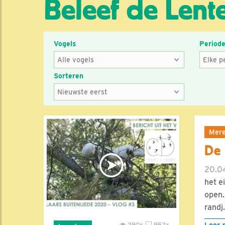
Beleef de Lent
Vogels
Period
Sorteren
Mere
De 
20.0
het e
open.
randj.
Lees 
290x
952x