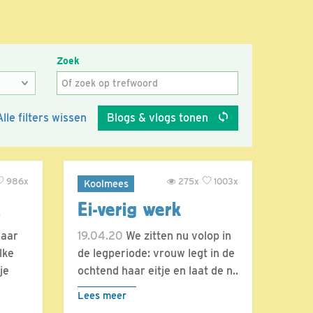
Zoek
Alle filters wissen
Blogs & vlogs tonen
986x
275x
1003x
Koolmees
.
Ei-verig werk
naar
19.04.20
We zitten nu volop in
lke
de legperiode: vrouw legt in de
je
ochtend haar eitje en laat de n..
Lees meer