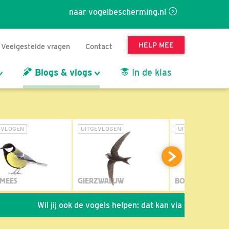
naar vogelbescherming.nl
HELP MEE
Veelgestelde vragen
Contact
Blogs & vlogs
In de klas
EVLOGEN
UITGEVLOGEN
UITGEVLOGEN
MEES
GIERZWALUW
BOSUIL
Wil jij ook de vogels helpen: dat kan via de link!
*
S