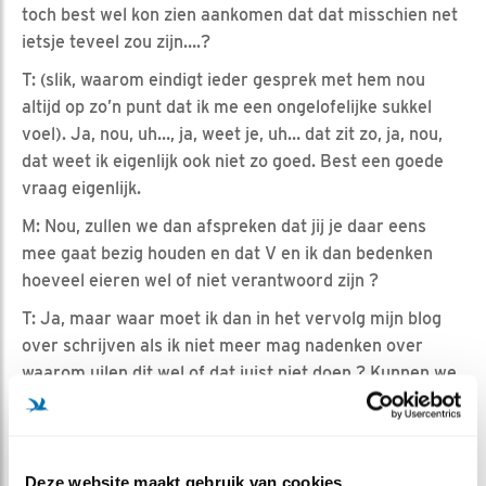
toch best wel kon zien aankomen dat dat misschien net
ietsje teveel zou zijn….?
T: (slik, waarom eindigt ieder gesprek met hem nou
altijd op zo’n punt dat ik me een ongelofelijke sukkel
voel). Ja, nou, uh…, ja, weet je, uh… dat zit zo, ja, nou,
dat weet ik eigenlijk ook niet zo goed. Best een goede
vraag eigenlijk.
M: Nou, zullen we dan afspreken dat jij je daar eens
mee gaat bezig houden en dat V en ik dan bedenken
hoeveel eieren wel of niet verantwoord zijn ?
T: Ja, maar waar moet ik dan in het vervolg mijn blog
over schrijven als ik niet meer mag nadenken over
waarom uilen dit wel of dat juist niet doen ? Kunnen we
niet gewoon toch een beetje van allebei doen, want ik
vind jullie leven zo mysterieus en fascinerend….
M: Nou als je daar tijd voor hebt, moet je dat vooral
Deze website maakt gebruik van cookies