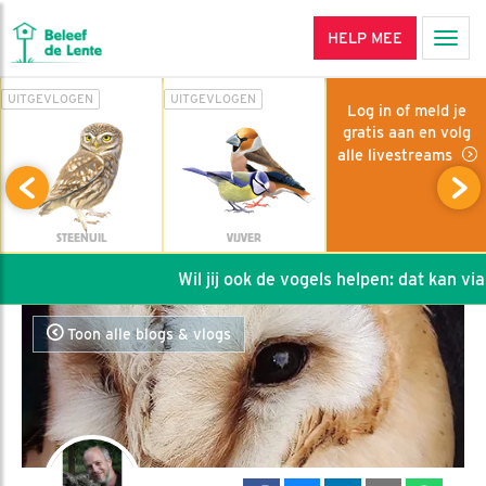
HELP MEE
Men
UITGEVLOGEN
UITGEVLOGEN
Log in of meld je
gratis aan en volg
alle livestreams
STEENUIL
VIJVER
Wil jij ook de vogels helpen: dat kan via de
Toon alle blogs & vlogs