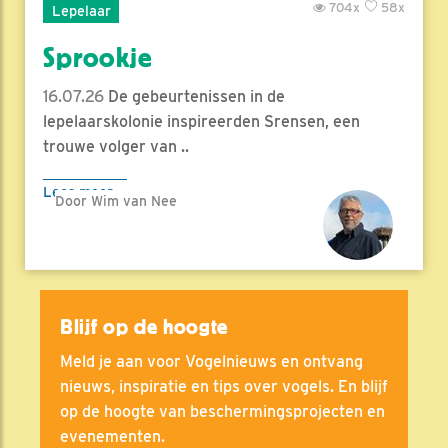
704x
58x
Lepelaar
Sprookje
16.07.26
De gebeurtenissen in de
lepelaarskolonie inspireerden Srensen, een
trouwe volger van ..
Lees meer
Door Wim van Nee
Blijf op de hoogte
Meld je aan voor Vogelnieuws en ontvang
nieuws, inspiratie en tips over vogels. En blijf
op de hoogte van beschermingsprojecten en
evenementen.