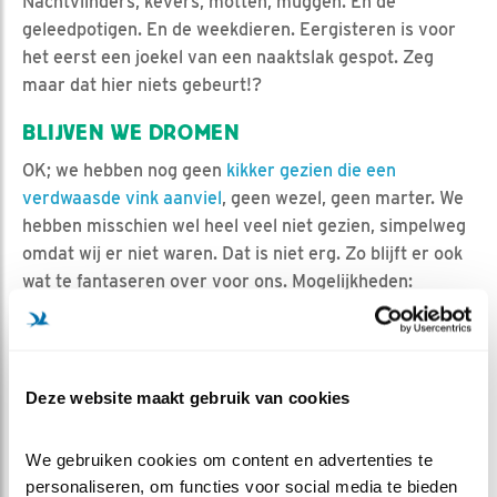
Nachtvlinders, kevers, motten, muggen. En de
geleedpotigen. En de weekdieren. Eergisteren is voor
het eerst een joekel van een naaktslak gespot. Zeg
maar dat hier niets gebeurt!?
BLIJVEN WE DROMEN
OK; we hebben nog geen
kikker gezien die een
verdwaasde vink aanviel
, geen wezel, geen marter. We
hebben misschien wel heel veel niet gezien, simpelweg
omdat wij er niet waren. Dat is niet erg. Zo blijft er ook
wat te fantaseren over voor ons. Mogelijkheden:
dassen, ratten, verschillende uilensoorten, zwijntjes,
reeën en stel je voor, de ultieme nieuwe nachtsoort van
Nederland, ook in de omgeving van de vijver, de
Veluwse stuwwal: de wolf!
Deze website maakt gebruik van cookies
We gebruiken cookies om content en advertenties te 
personaliseren, om functies voor social media te bieden 