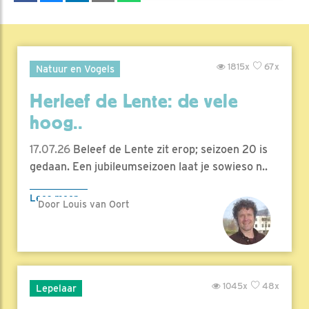
1815x
67x
Natuur en Vogels
Herleef de Lente: de vele
hoog..
17.07.26
Beleef de Lente zit erop; seizoen 20 is
gedaan. Een jubileumseizoen laat je sowieso n..
Lees meer
Door Louis van Oort
1045x
48x
Lepelaar