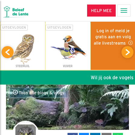
HELP MEE
Men
UITGEVLOGEN
UITGEVLOGEN
Log in of meld je
gratis aan en volg
alle livestreams
STEENUIL
VIJVER
Wil jij ook de vogels h
Toon alle blogs & vlogs