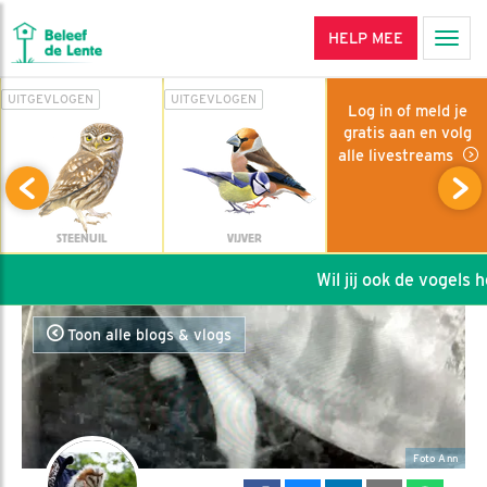
HELP MEE
Men
UITGEVLOGEN
UITGEVLOGEN
Log in of meld je
gratis aan en volg
alle livestreams
STEENUIL
VIJVER
Wil jij ook de vogels hel
Toon alle blogs & vlogs
Foto Ann