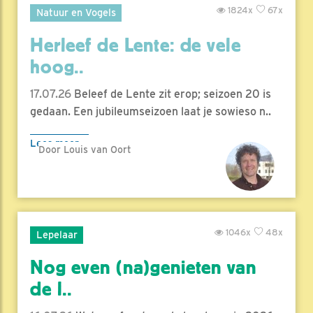
1824x
67x
Natuur en Vogels
Herleef de Lente: de vele
hoog..
17.07.26
Beleef de Lente zit erop; seizoen 20 is
gedaan. Een jubileumseizoen laat je sowieso n..
Lees meer
Door Louis van Oort
1046x
48x
Lepelaar
Nog even (na)genieten van
de l..