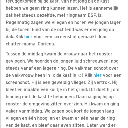
teruggekomen bij de kast. Van het jong bij de kast
hebben we geen ring kunnen lezen. Het is aannemelijk
dat het steeds dezelfde, met ringnaam ESP, is.
Regelmatig zagen we vliegen en horen we jongen lager
bij de toren. Eind van de ochtend was er een jong op
dak. Klik
hier
voor een screenshot gemaakt door
chatter mama_Coriena.
Tussen de middag kwam de vrouw naar het rooster
gevlogen. We hoorden de jongen luid schreeuwen, nog
steeds vanaf een lagere ring. De valkman schoot over
de valkvrouw heen in 1x de kast in ☺! Klik
hier
voor een
screenshot. Hij is een geweldig vlieger. Zij vertrok. Hij
bleef en maakte een kuiltje in het grind. Dit doet hij om
binding met de kast te behouden. Daarna ging hij op
rooster de omgeving zitten overzien. Hij kwam en ging
vaker vanmiddag. We zagen ook kort de jongen laag
vliegen en één hoog, en er kwam er één naar de ring
van de kast, en bleef daar even zitten. Later werd er