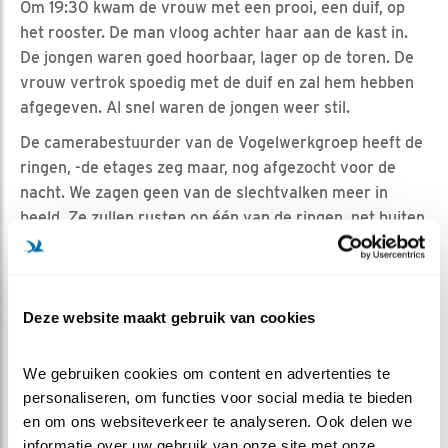
Om 19:30 kwam de vrouw met een prooi, een duif, op
het rooster. De man vloog achter haar aan de kast in.
De jongen waren goed hoorbaar, lager op de toren. De
vrouw vertrok spoedig met de duif en zal hem hebben
afgegeven. Al snel waren de jongen weer stil.
De camerabestuurder van de Vogelwerkgroep heeft de
ringen, -de etages zeg maar, nog afgezocht voor de
nacht. We zagen geen van de slechtvalken meer in
beeld. Ze zullen rusten op één van de ringen, net buiten
cambereik. Morgen lijkt het weer en de thermiek beter
te worden.
Deze website maakt gebruik van cookies
Dinsdag 11 juni
Slechtvalk met ringnaam ESS, de jongste van het stel is
We gebruiken cookies om content en advertenties te 
vanmorgen ook naar de nestkast teruggekomen. Alleen
personaliseren, om functies voor social media te bieden 
haar oudste zus ESR is nog niet op de bovenste ring
en om ons websiteverkeer te analyseren. Ook delen we 
teruggeweest. Ze zijn niet altijd in beeld, ze rusten ook
informatie over uw gebruik van onze site met onze 