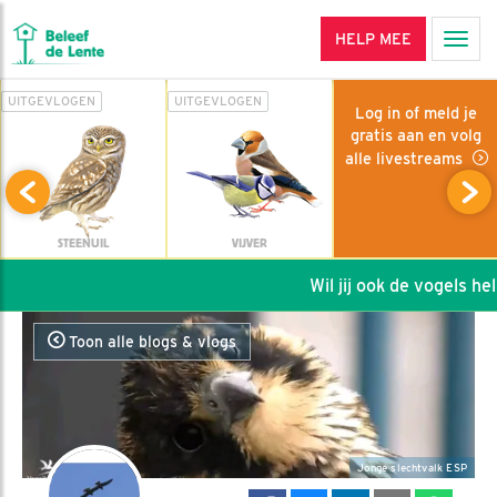
HELP MEE
Men
UITGEVLOGEN
UITGEVLOGEN
Log in of meld je
gratis aan en volg
alle livestreams
STEENUIL
VIJVER
Wil jij ook de vogels helpen
Toon alle blogs & vlogs
Jonge slechtvalk ESP