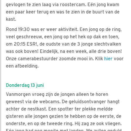
gevlogen te zien laag via roostercam. Eén jong kwam
een paar keer terug en was te zien in de buurt van de
kast.
Rond 19:30 was er weer aktiviteit. Een jong op de ring,
veel geschreeuw, een jong op het hek op dak en toen,
om 20:15 ESR!, de oudste van de 3 jonge slechtvalken
was ook boven! Eindelijk, na een week, alle drie boven!
Onze camerabestuurder zoomde mooi in. Klik
hier
voor
een afbeelding.
Donderdag 13 juni
Vanmorgen vroeg zijn de jongen alleen te horen
geweest via de webcams. De geluidsontvanger hangt
achter de nestkast. Een spotter ter plekke meldde
gisteren alle jongen gezien te hebben op de eerste, de
onderste, en op de tweede ring. Hij zag ze ook vliegen.
Eén jong had nog moeite met landen. We zullen geduld