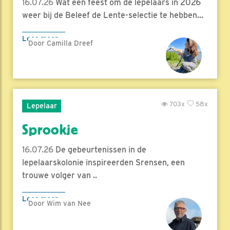
16.07.26
Wat een feest om de lepelaars in 2026
weer bij de Beleef de Lente-selectie te hebben...
Lees meer
Door Camilla Dreef
703x
58x
Lepelaar
Sprookje
16.07.26
De gebeurtenissen in de
lepelaarskolonie inspireerden Srensen, een
trouwe volger van ..
Lees meer
Door Wim van Nee