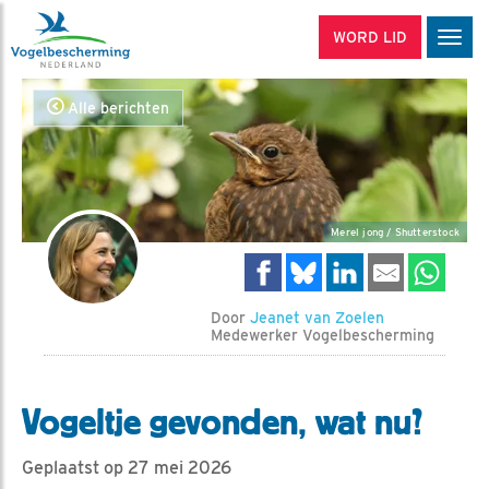
WORD LID
Men
Alle berichten
Merel jong / Shutterstock
Door
Jeanet van Zoelen
Medewerker Vogelbescherming
Vogeltje gevonden, wat nu?
Geplaatst op 27 mei 2026