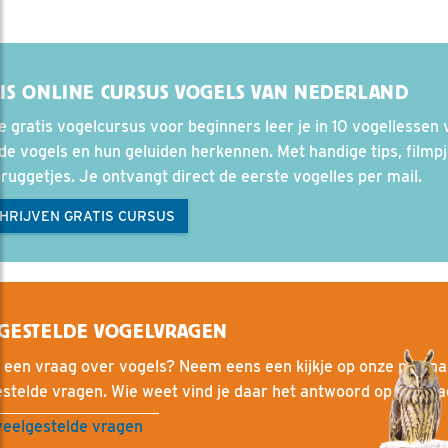
IS ONLINE CURSUS VOGELS VAN NEDERLAND
e gratis vogelcursus voor beginners leer je in 10 vogellessen 
e vogels en hun geluiden herkennen. Met handige tips, filmp
ruggetjes. Je ontvangt direct de eerste vogelles per mail.
CHRIJVEN GRATIS CURSUS
GESTELDE VOGELVRAGEN
 een vraag over vogels? Neem eens een kijkje op onze pagin
stelde vragen. Wie weet vind je daar het antwoord op je vraa
veelgestelde vragen