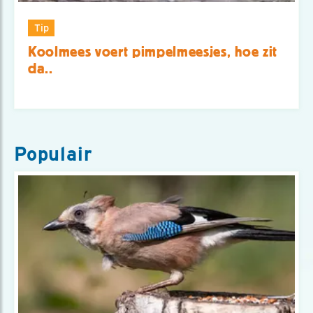
Tip
Koolmees voert pimpelmeesjes, hoe zit
da..
Populair