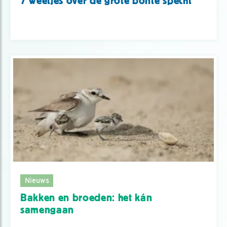
7 weetjes over de grote bonte specht
Nieuws
Bakken en broeden: het kán
samengaan