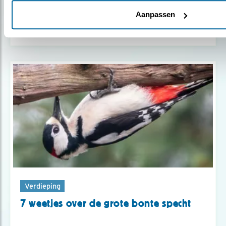
Aanpassen
Verfomfaaide vogel? Het is de rui.
Verdieping
7 weetjes over de grote bonte specht