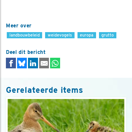
Meer over
landbouwbeleid
weidevogels
europa
grutto
Deel dit bericht
Gerelateerde items