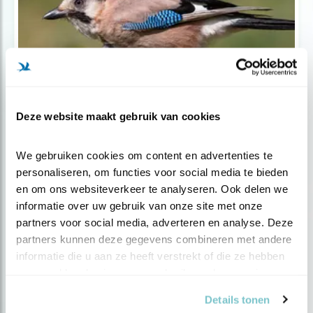
Deze website maakt gebruik van cookies
Tip
We gebruiken cookies om content en advertenties te 
Verfomfaaide vogel? Het is de rui.
personaliseren, om functies voor social media te bieden 
en om ons websiteverkeer te analyseren. Ook delen we 
informatie over uw gebruik van onze site met onze 
partners voor social media, adverteren en analyse. Deze 
partners kunnen deze gegevens combineren met andere 
informatie die u aan ze heeft verstrekt of die ze hebben 
verzameld op basis van uw gebruik van hun services.
Details tonen