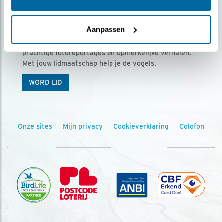
Ontvang 5 x Vogels voor € 36,00 per jaar
Aanpassen
Vogels is het tijdschrift voor onze leden, met
prachtige fotoreportages en opmerkelijke verhalen.
Met jouw lidmaatschap help je de vogels.
WORD LID
Onze sites
Mijn privacy
Cookieverklaring
Colofon