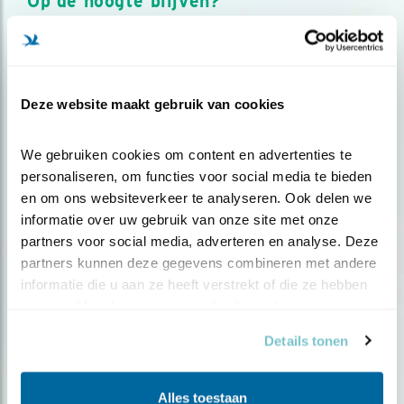
Op de hoogte blijven?
Meld je aan en ontvang nieuws, inspiratie, acties en tips
over vogels en activiteiten van Vogelbescherming.
AANMELDEN VOGELNIEUWS
Deze website maakt gebruik van cookies
Volg ons via social media
We gebruiken cookies om content en advertenties te 
personaliseren, om functies voor social media te bieden 
en om ons websiteverkeer te analyseren. Ook delen we 
informatie over uw gebruik van onze site met onze 
partners voor social media, adverteren en analyse. Deze 
partners kunnen deze gegevens combineren met andere 
informatie die u aan ze heeft verstrekt of die ze hebben 
verzameld op basis van uw gebruik van hun services.
Details tonen
Alles toestaan