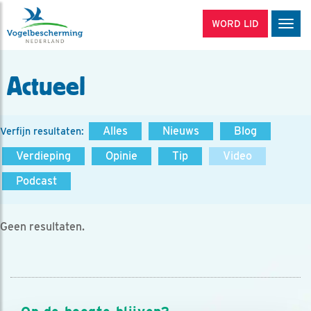
WORD LID
Men
Actueel
Alles
Nieuws
Blog
Verfijn resultaten:
Verdieping
Opinie
Tip
Video
Podcast
Geen resultaten.