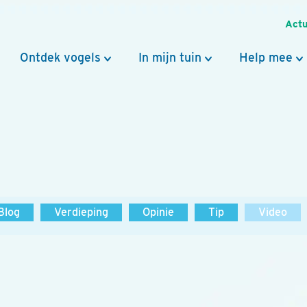
Actu
Ontdek vogels
In mijn tuin
Help mee
Blog
Verdieping
Opinie
Tip
Video