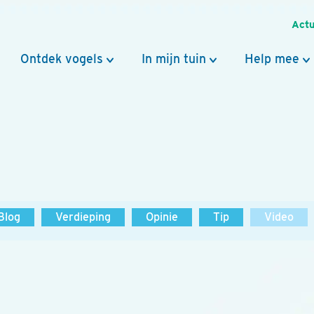
Actu
Ontdek vogels
In mijn tuin
Help mee
Blog
Verdieping
Opinie
Tip
Video