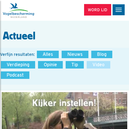
WORD LID
Men
Actueel
Alles
Nieuws
Blog
Verfijn resultaten:
Verdieping
Opinie
Tip
Video
Podcast