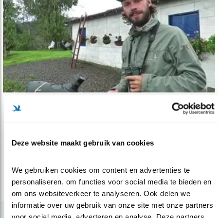
Video
Arjan: help bedreigde vogels!
Deze website maakt gebruik van cookies
25.10.16
Zo’n 10.000 vogelsoorten zijn er op de wereld.
Helaas gaat het met veel soo..
We gebruiken cookies om content en advertenties te 
personaliseren, om functies voor social media te bieden en 
lees meer
om ons websiteverkeer te analyseren. Ook delen we 
informatie over uw gebruik van onze site met onze partners 
voor social media, adverteren en analyse. Deze partners 