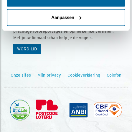
Ontvang 5 x Vogels voor € 36,00 per jaar
Aanpassen
Vogels is het tijdschrift voor onze leden, met
prachtige fotoreportages en opmerkelijke verhalen.
Met jouw lidmaatschap help je de vogels.
WORD LID
Onze sites
Mijn privacy
Cookieverklaring
Colofon