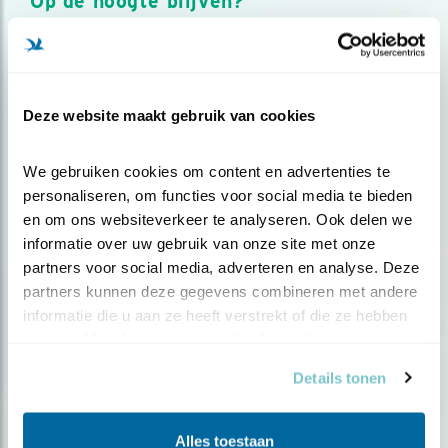
Op de hoogte blijven?
Meld je aan en ontvang nieuws, inspiratie, acties en tips
over vogels en activiteiten van Vogelbescherming.
AANMELDEN VOGELNIEUWS
Deze website maakt gebruik van cookies
Volg ons via social media
We gebruiken cookies om content en advertenties te 
personaliseren, om functies voor social media te bieden 
en om ons websiteverkeer te analyseren. Ook delen we 
informatie over uw gebruik van onze site met onze 
partners voor social media, adverteren en analyse. Deze 
partners kunnen deze gegevens combineren met andere 
informatie die u aan ze heeft verstrekt of die ze hebben 
verzameld op basis van uw gebruik van hun services.
Details tonen
Alles toestaan