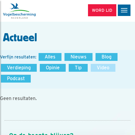
WORD LID
Men
Actueel
Alles
Nieuws
Blog
Verfijn resultaten:
Verdieping
Opinie
Tip
Video
Podcast
Geen resultaten.